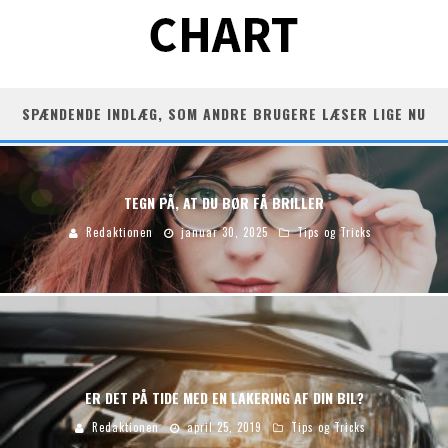
SPÆNDENDE INDLÆG, SOM ANDRE BRUGERE LÆSER LIGE NU
TEGN PÅ, AT DU BØR FÅ BRILLER
Redaktionen
januar 30, 2025
Tips og Tricks
ER DET PÅ TIDE MED EN LAKERING AF DIN BIL?
Redaktionen
april 25, 2019
Tips og Tricks