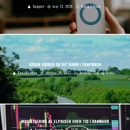
Support
maj 13, 2026
Bolig / Have
SÅDAN SIKRER DU DIT BARN I TRAFIKKEN
Redaktionen
oktober 25, 2017
Artikler
,
Tips og Tricks
VISUALISERING AF ELPRISER OVER TID I DANMARK
Support
marts 25, 2026
Boligen