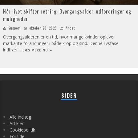
Når livet skifter retning: Overgangsalder, udfordringer og
muligheder
Support
oktober 20, 2025
Andet
Overgangsalderen er en tid, hvor mange kvinder oplever
markante forandringer i både krop og sind. Denne livsfase
indtræf
...
LÆS MERE NU ➤
SIDER
Alle indlæg
Artikler
Cookiepolitik
Forside