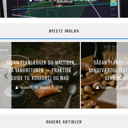
NYESTE INDLÆG
SÅDAN PLANLÆGGER DU MÅLTIDER
SÅDAN PLANLÆG
PÅ VANDRETUREN — PRAKTISK
MINDEVÆRDIG FEST:
GUIDE TIL KOGEGREJ OG MAD
GENNEMFØR
Support
august 2, 2026
Support
augu
DAGENS ARTIKLER