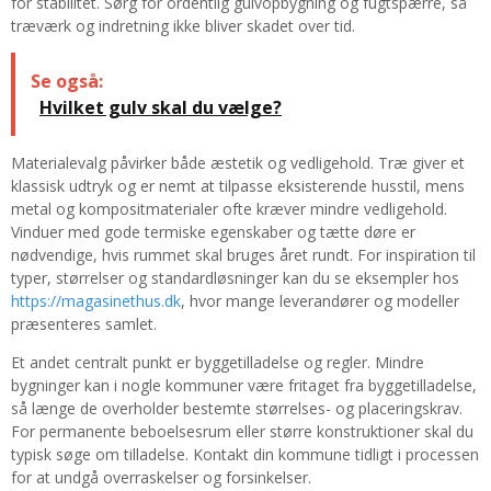
for stabilitet. Sørg for ordentlig gulvopbygning og fugtspærre, så
træværk og indretning ikke bliver skadet over tid.
Se også:
Hvilket gulv skal du vælge?
Materialevalg påvirker både æstetik og vedligehold. Træ giver et
klassisk udtryk og er nemt at tilpasse eksisterende husstil, mens
metal og kompositmaterialer ofte kræver mindre vedligehold.
Vinduer med gode termiske egenskaber og tætte døre er
nødvendige, hvis rummet skal bruges året rundt. For inspiration til
typer, størrelser og standardløsninger kan du se eksempler hos
https://magasinethus.dk
, hvor mange leverandører og modeller
præsenteres samlet.
Et andet centralt punkt er byggetilladelse og regler. Mindre
bygninger kan i nogle kommuner være fritaget fra byggetilladelse,
så længe de overholder bestemte størrelses- og placeringskrav.
For permanente beboelsesrum eller større konstruktioner skal du
typisk søge om tilladelse. Kontakt din kommune tidligt i processen
for at undgå overraskelser og forsinkelser.