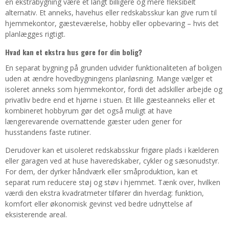
en ekstrabygning være et langt billigere og mere fleksibelt
alternativ. Et anneks, havehus eller redskabsskur kan give rum til
hjemmekontor, gæsteværelse, hobby eller opbevaring – hvis det
planlægges rigtigt.
Hvad kan et ekstra hus gøre for din bolig?
En separat bygning på grunden udvider funktionaliteten af boligen
uden at ændre hovedbygningens planløsning. Mange vælger et
isoleret anneks som hjemmekontor, fordi det adskiller arbejde og
privatliv bedre end et hjørne i stuen. Et lille gæsteanneks eller et
kombineret hobbyrum gør det også muligt at have
længerevarende overnattende gæster uden gener for
husstandens faste rutiner.
Derudover kan et uisoleret redskabsskur frigøre plads i kælderen
eller garagen ved at huse haveredskaber, cykler og sæsonudstyr.
For dem, der dyrker håndværk eller småproduktion, kan et
separat rum reducere støj og støv i hjemmet. Tænk over, hvilken
værdi den ekstra kvadratmeter tilfører din hverdag: funktion,
komfort eller økonomisk gevinst ved bedre udnyttelse af
eksisterende areal.