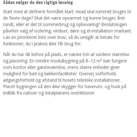
Sådan vælger du den rigtige løsning
Start med at definere formålet klart: Hvad skal rummet bruges til
de fleste dage? Skal det være opvarmet og kunne bruges året
rundt, eller er det til sommerbrug og opbevaring? Beslutningen
påvirker valg af isolering, vinduer, døre og el-installation markant.
Lav en prioriteret liste over krav, så du undgår at betale for
funktioner, du i praksis ikke får brug for.
Når du har dit behov på plads, er næste trin at vurdere størrelse
og placering. En mindre modulbygning på 8–12 m² kan fungere
som kontor eller gæsteværelse, mens større enheder giver
mulighed for bad og køkkenfaciliteter. Overvej solforhold,
adgangsforhold og afstand til husets tekniske installationer.
Placér bygningen så den ikke skygger for haverum, og husk på
indblik fra naboer og lokalplanens restriktioner.