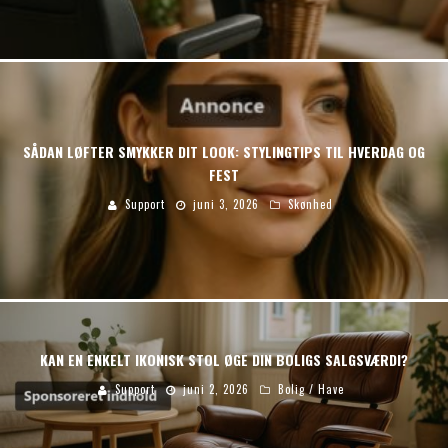
SÅDAN LØFTER SMYKKER DIT LOOK: STYLINGTIPS TIL HVERDAG OG
FEST
Support
juni 3, 2026
Skønhed
KAN EN ENKELT IKONISK STOL ØGE DIN BOLIGS SALGSVÆRDI?
Support
juni 2, 2026
Bolig / Have