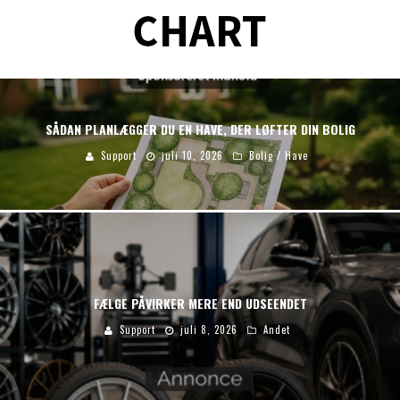
SÅDAN PLANLÆGGER DU EN HAVE, DER LØFTER DIN BOLIG
Support
juli 10, 2026
Bolig / Have
FÆLGE PÅVIRKER MERE END UDSEENDET
Support
juli 8, 2026
Andet