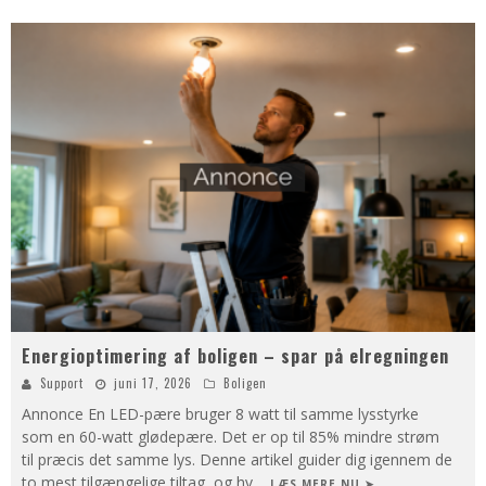
Energioptimering af boligen – spar på elregningen
Support
juni 17, 2026
Boligen
Annonce En LED-pære bruger 8 watt til samme lysstyrke
som en 60-watt glødepære. Det er op til 85% mindre strøm
til præcis det samme lys. Denne artikel guider dig igennem de
to mest tilgængelige tiltag, og hv
...
LÆS MERE NU ➤