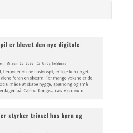
spil er blevet den nye digitale
nen
juni 25, 2026
Underholdning
il, herunder online casinospil, er ikke kun noget,
r alene foran en skærm. For mange voksne er de
social måde at skabe hygge, spænding og små
verdagen på. Casino Konge
...
LÆS MERE NU ➤
der styrker trivsel hos børn og