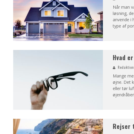
Når man væl
løsning, d
anvende i h
type af por
Hvad er
Redaktio
Mange menne
øjne. Det k
eller tør l
øjendråbe
Rejser t