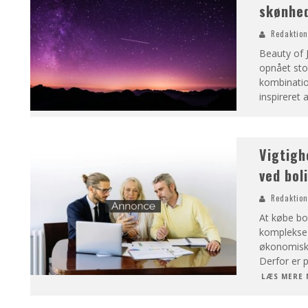
skønhed
Redaktio
Beauty of 
opnået stor
kombinatio
inspireret 
Vigtigh
ved bol
Redaktio
At købe bol
komplekse 
økonomiske 
Derfor er p
LÆS MERE 