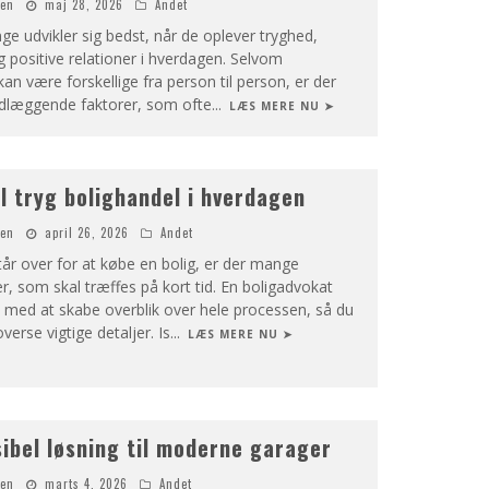
nen
maj 28, 2026
Andet
e udvikler sig bedst, når de oplever tryghed,
og positive relationer i hverdagen. Selvom
n være forskellige fra person til person, er der
dlæggende faktorer, som ofte
...
LÆS MERE NU ➤
il tryg bolighandel i hverdagen
nen
april 26, 2026
Andet
år over for at købe en bolig, er der mange
r, som skal træffes på kort tid. En boligadvokat
 med at skabe overblik over hele processen, så du
verse vigtige detaljer. Is
...
LÆS MERE NU ➤
sibel løsning til moderne garager
nen
marts 4, 2026
Andet