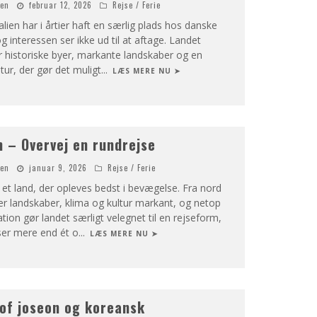
nen
februar 12, 2026
Rejse / Ferie
Italien har i årtier haft en særlig plads hos danske
g interessen ser ikke ud til at aftage. Landet
 historiske byer, markante landskaber og en
tur, der gør det muligt
...
LÆS MERE NU ➤
 – Overvej en rundrejse
nen
januar 9, 2026
Rejse / Ferie
 et land, der opleves bedst i bevægelse. Fra nord
fter landskaber, klima og kultur markant, og netop
tion gør landet særligt velegnet til en rejseform,
er mere end ét o
...
LÆS MERE NU ➤
of joseon og koreansk