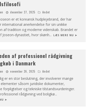
sfilosofi
nen
december 27, 2025
Andet
Joseon er et koreansk hudplejebrand, der har
 international anerkendelse for sin unikke
n af tradition og moderne videnskab. Brandet er
af Joseon-dynastiet, hvor skønh
...
LÆS MERE NU ➤
eden af professionel rådgivning
igkøb i Danmark
nen
november 26, 2025
Andet
ig er en stor beslutning, der involverer mange
elementer såsom juridiske dokumenter,
forpligtelser og tekniske tilstandsvurderinger.
rofessionel rådgivning ved boligkø
...
NU ➤