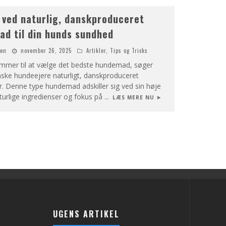
 ved naturlig, danskproduceret
d til din hunds sundhed
nen
november 26, 2025
Artikler
,
Tips og Tricks
mmer til at vælge det bedste hundemad, søger
ke hundeejere naturligt, danskproduceret
. Denne type hundemad adskiller sig ved sin høje
aturlige ingredienser og fokus på
...
LÆS MERE NU ➤
UGENS ARTIKEL