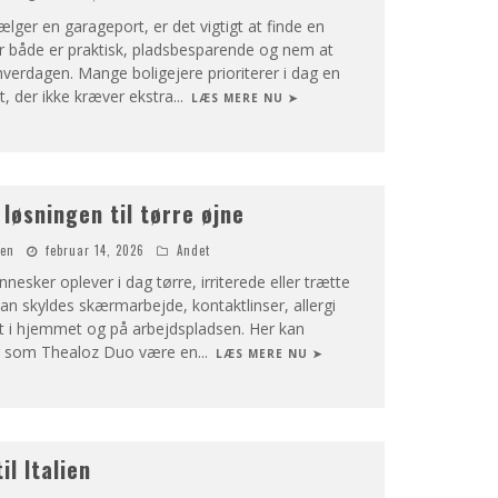
ger en garageport, er det vigtigt at finde en
er både er praktisk, pladsbesparende og nem at
verdagen. Mange boligejere prioriterer i dag en
t, der ikke kræver ekstra
...
LÆS MERE NU ➤
 løsningen til tørre øjne
nen
februar 14, 2026
Andet
sker oplever i dag tørre, irriterede eller trætte
an skyldes skærmarbejde, kontaktlinser, allergi
uft i hjemmet og på arbejdspladsen. Her kan
r som Thealoz Duo være en
...
LÆS MERE NU ➤
il Italien