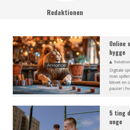
Redaktionen
Online 
hygge
Redaktio
Digitale sp
man spille
blevet en 
pauser i h
5 ting 
unge