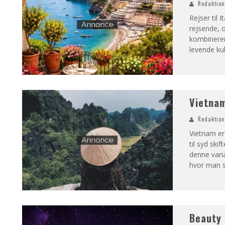
Redaktio
Rejser til 
rejsende, o
kombinerer
levende kul
Vietnam
Redaktio
Vietnam er
til syd ski
denne varia
hvor man s
Beauty 