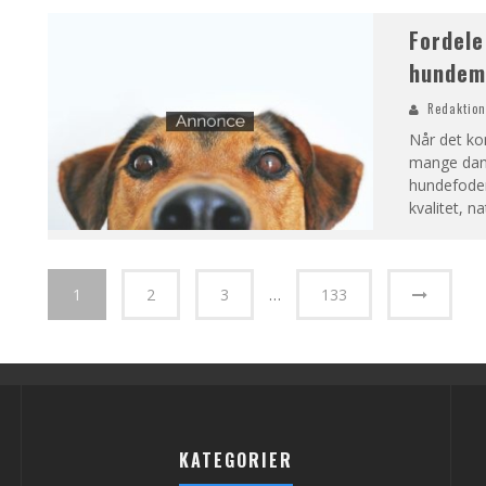
Fordele
hundema
Redaktio
Når det ko
mange dans
hundefoder
kvalitet, n
1
2
3
…
133
KATEGORIER