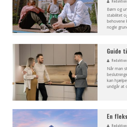
Redaktio
Børn og ung
stabilitet 
behovene ka
nogle grun
Guide t
Redaktio
Når man st
beslutninge
kan hjælpe
undgår at o
En flek
Redaktio