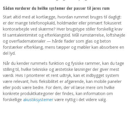
Sådan vurderer du hvilke systemer der passer til jeres rum
Start altid med at kortlægge, hvordan rummet bruges til dagligt:
er der mange telefonopkald, holdmøder eller primært fokuseret
kontorarbejde ved skærme? Hver brugstype stiller forskellig krav
til samtaleintimitet og efterklangstid. Mål rumstørrelse, loftshøjde
og overfladematerialer — hårde flader som glas og beton
forstærker efterklang, mens tæpper og møbler kan absorbere en
del lyd.
Når du kender rummets funktion og fysiske rammer, kan du tage
stilling til, hvilke tekniske og æstetiske løsninger der giver mest
værdi. Hvis I prioriterer et rent udtryk, kan et indbygget system
være relevant; hvis fleksibilitet er afgørende, kan mobile paneler
eller pods være bedre. For dem, der vil læse mere om hvilke
konkrete produktkategorier der findes, kan information om
forskellige
akustiksystemer
være nyttig i det videre valg.