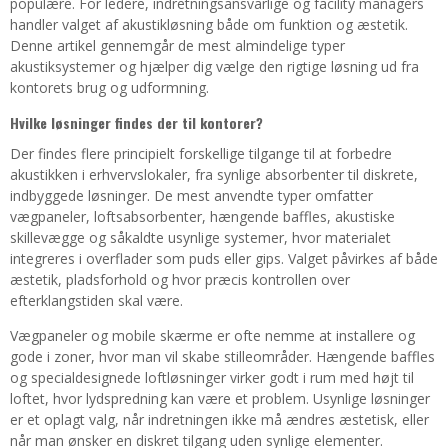
populære. For ledere, indretningsansvarlige og facility managers
handler valget af akustikløsning både om funktion og æstetik.
Denne artikel gennemgår de mest almindelige typer
akustiksystemer og hjælper dig vælge den rigtige løsning ud fra
kontorets brug og udformning.
Hvilke løsninger findes der til kontorer?
Der findes flere principielt forskellige tilgange til at forbedre
akustikken i erhvervslokaler, fra synlige absorbenter til diskrete,
indbyggede løsninger. De mest anvendte typer omfatter
vægpaneler, loftsabsorbenter, hængende baffles, akustiske
skillevægge og såkaldte usynlige systemer, hvor materialet
integreres i overflader som puds eller gips. Valget påvirkes af både
æstetik, pladsforhold og hvor præcis kontrollen over
efterklangstiden skal være.
Vægpaneler og mobile skærme er ofte nemme at installere og
gode i zoner, hvor man vil skabe stilleområder. Hængende baffles
og specialdesignede loftløsninger virker godt i rum med højt til
loftet, hvor lydspredning kan være et problem. Usynlige løsninger
er et oplagt valg, når indretningen ikke må ændres æstetisk, eller
når man ønsker en diskret tilgang uden synlige elementer.