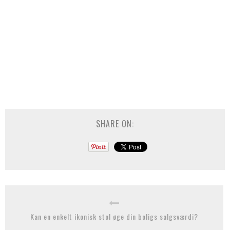
SHARE ON:
Kan en enkelt ikonisk stol øge din boligs salgsværdi?