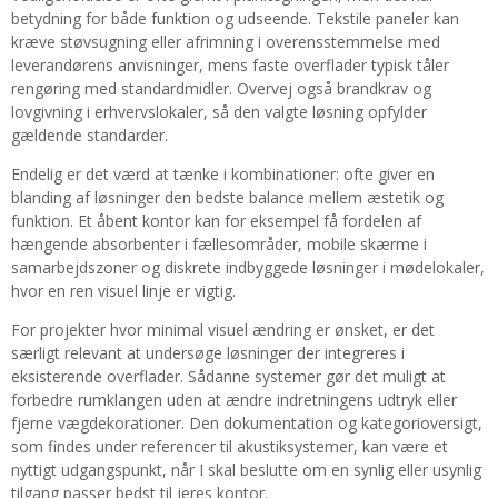
betydning for både funktion og udseende. Tekstile paneler kan
kræve støvsugning eller afrimning i overensstemmelse med
leverandørens anvisninger, mens faste overflader typisk tåler
rengøring med standardmidler. Overvej også brandkrav og
lovgivning i erhvervslokaler, så den valgte løsning opfylder
gældende standarder.
Endelig er det værd at tænke i kombinationer: ofte giver en
blanding af løsninger den bedste balance mellem æstetik og
funktion. Et åbent kontor kan for eksempel få fordelen af
hængende absorbenter i fællesområder, mobile skærme i
samarbejdszoner og diskrete indbyggede løsninger i mødelokaler,
hvor en ren visuel linje er vigtig.
For projekter hvor minimal visuel ændring er ønsket, er det
særligt relevant at undersøge løsninger der integreres i
eksisterende overflader. Sådanne systemer gør det muligt at
forbedre rumklangen uden at ændre indretningens udtryk eller
fjerne vægdekorationer. Den dokumentation og kategorioversigt,
som findes under referencer til akustiksystemer, kan være et
nyttigt udgangspunkt, når I skal beslutte om en synlig eller usynlig
tilgang passer bedst til jeres kontor.