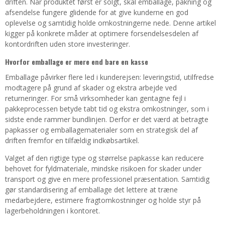
driften. Når produktet først er solgt, skal emballage, pakning og
afsendelse fungere glidende for at give kunderne en god
oplevelse og samtidig holde omkostningerne nede. Denne artikel
kigger på konkrete måder at optimere forsendelsesdelen af
kontordriften uden store investeringer.
Hvorfor emballage er mere end bare en kasse
Emballage påvirker flere led i kunderejsen: leveringstid, utilfredse
modtagere på grund af skader og ekstra arbejde ved
returneringer. For små virksomheder kan gentagne fejl i
pakkeprocessen betyde tabt tid og ekstra omkostninger, som i
sidste ende rammer bundlinjen. Derfor er det værd at betragte
papkasser og emballagematerialer som en strategisk del af
driften fremfor en tilfældig indkøbsartikel.
Valget af den rigtige type og størrelse papkasse kan reducere
behovet for fyldmateriale, mindske risikoen for skader under
transport og give en mere professionel præsentation. Samtidig
gør standardisering af emballage det lettere at træne
medarbejdere, estimere fragtomkostninger og holde styr på
lagerbeholdningen i kontoret.