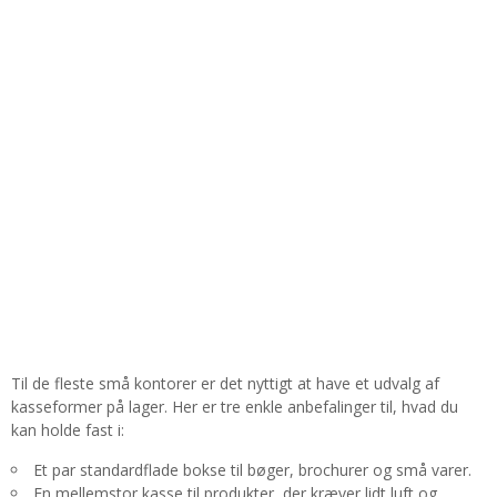
Til de fleste små kontorer er det nyttigt at have et udvalg af
kasseformer på lager. Her er tre enkle anbefalinger til, hvad du
kan holde fast i:
Et par standardflade bokse til bøger, brochurer og små varer.
En mellemstor kasse til produkter, der kræver lidt luft og