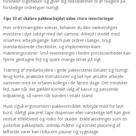
forenkler logistikken og giver dig fleksibiliteten til at reagere på
forskellige ordretyper hurtigt.
Tips til at skalere pakkearbejdet uden store investeringer
Hvis ordremængden vokser, behøver du ikke nødvendigvis
investere i dyrt udstyr med det samme. Arbejd i stedet med
smartere arbejdsgange: batch-pak ordrer i bølger, brug
standardiserede checklister, og implementer klare
mærkningsrutiner. Små investeringer i bedre processenheder kan
fjerne gentagne fejl og spare mange timer på sigt.
Træning af medarbejdere i gode pakkerutiner betaler sig hurtigt.
Brug korte, praktiske instruktioner og lad nye ansatte arbejde
sammen med en erfaren kollega i de første dage. Det mindsker
fejl, især når det gælder korrekt valg af kasse og passende
indpakning, så varen når kunden i intakt stand.
Husk også ergonomien i pakkeområdet. Arbejde med for lavt
bord, dårligt placeret tape-dispenser eller vanskelige løft kan give
nedsat effektivitet og risiko for skader. Enkle ændringer som en
justerbar pakkeplads, antislip-måtter og korrekt placering af
løftende varer kan reducere pauser og sygedage.