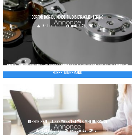
DERFOR BØR DU KENDE TIL DISKFRAGMENTERING
Redaktionen
marts 26, 2019
DIGITAL TIMEREGISTRERING GJORDE DEN TRADITIONELLE TØMRER TIL EN MODERNE
FORRETNINGSMAND
Redaktionen
maj 10, 2018
DERFOR SKAL DIT NYE WEBSITE LAVES MED UMBRACO
Redaktionen
oktober 29, 2018