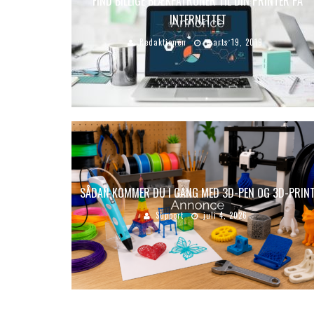
FIND BILLIGE BLÆKPATRONER TIL DIN PRINTER PÅ
INTERNETTET
Redaktionen
marts 19, 2019
SÅDAN KOMMER DU I GANG MED 3D-PEN OG 3D-PRIN
Support
juli 4, 2026