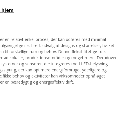
t hjem
er en relativt enkel proces, der kan udføres med minimal
ilgængelige i et bredt udvalg af designs og størrelser, hvilket
n til forskellige rum og behov. Denne fleksibilitet gør det
rer, mødelokaler, produktionsområder og meget mere. Derudover
ssystemer og sensorer, der integreres med LED-belysning.
ngsstyring, der kan optimere energiforbruget yderligere og
ecifikke behov og aktiviteter kan virksomheder opnå øget
r en bæredygtig og energieffektiv drift.