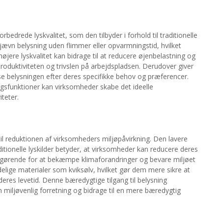
edrede lyskvalitet, som den tilbyder i forhold til traditionelle
jævn belysning uden flimmer eller opvarmningstid, hvilket
øjere lyskvalitet kan bidrage til at reducere øjenbelastning og
roduktiviteten og trivslen på arbejdspladsen. Derudover giver
e belysningen efter deres specifikke behov og præferencer.
gsfunktioner kan virksomheder skabe det ideelle
iteter.
til reduktionen af virksomheders miljøpåvirkning. Den lavere
ionelle lyskilder betyder, at virksomheder kan reducere deres
fgørende for at bekæmpe klimaforandringer og bevare miljøet
elige materialer som kviksølv, hvilket gør dem mere sikre at
res levetid. Denne bæredygtige tilgang til belysning
miljøvenlig forretning og bidrage til en mere bæredygtig