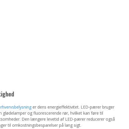
tighed
erhvervsbelysning
er dens energieffektivitet. LED-pærer bruger
m glødelamper og fluorescerende rør, hvilket kan føre til
rksomheder. Den længere levetid af LED-pærer reducerer også
ager til omkostningsbesparelser på lang sigt.