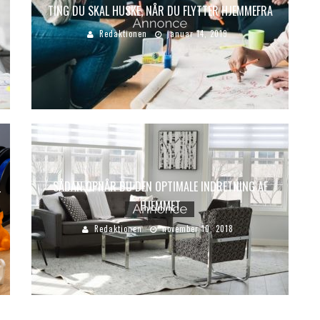
TING DU SKAL HUSKE, NÅR DU FLYTTER HJEMMEFRA
Redaktionen
januar 14, 2019
SÅDAN OPNÅR DU DEN OPTIMALE INDRETNING AF
T
HJEMMET
Redaktionen
november 10, 2018