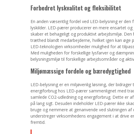
Forbedret lyskvalitet og fleksibilitet
En anden væsentlig fordel ved LED-belysning er den forb
lyskilder. LED-pærer producerer en mere ensartet og 
skaber et behageligt og produktivt arbejdsmiljø. Den h
træthed blandt medarbejderne, hvilket igen kan øge p
LED-teknologien virksomheder mulighed for at tilpass
Med muligheden for forskellige lysfarver og dæmpnin
belysningsmiljø til forskellige arbejdsområder og aktiv
Miljømæssige fordele og bæredygtighed
LED-belysning er en miljøvenlig løsning, der bidrager 
energiforbrug hos LED-pærer sammenlignet med tradit
samlede CO2-udledning og energiforbrug. Dette er a
på lang sigt. Desuden indeholder LED-pærer ikke skad
bruge og nemmere at genanvende ved slutningen af de
understreger virksomhedens engagement i at drive en 
fremtid.