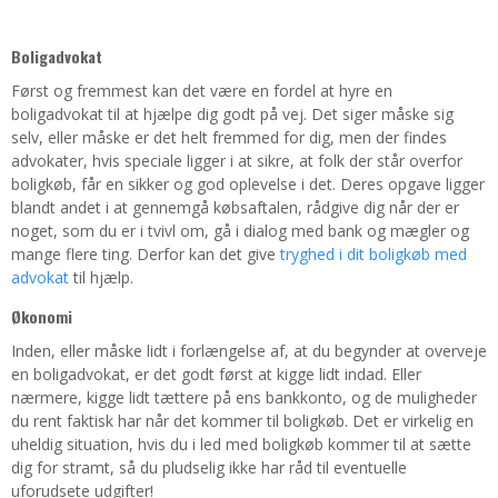
Boligadvokat
Først og fremmest kan det være en fordel at hyre en
boligadvokat til at hjælpe dig godt på vej. Det siger måske sig
selv, eller måske er det helt fremmed for dig, men der findes
advokater, hvis speciale ligger i at sikre, at folk der står overfor
boligkøb, får en sikker og god oplevelse i det. Deres opgave ligger
blandt andet i at gennemgå købsaftalen, rådgive dig når der er
noget, som du er i tvivl om, gå i dialog med bank og mægler og
mange flere ting. Derfor kan det give
tryghed i dit boligkøb med
advokat
til hjælp.
Økonomi
Inden, eller måske lidt i forlængelse af, at du begynder at overveje
en boligadvokat, er det godt først at kigge lidt indad. Eller
nærmere, kigge lidt tættere på ens bankkonto, og de muligheder
du rent faktisk har når det kommer til boligkøb. Det er virkelig en
uheldig situation, hvis du i led med boligkøb kommer til at sætte
dig for stramt, så du pludselig ikke har råd til eventuelle
uforudsete udgifter!