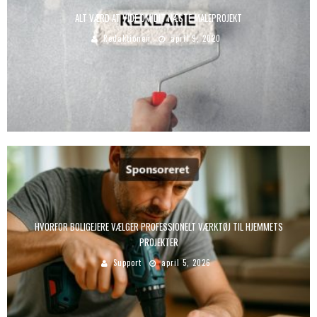
ALT VÆRD AT VIDE OM DIT NÆSTE MALEPROJEKT
Redaktionen
april 9, 2020
HVORFOR BOLIGEJERE VÆLGER PROFESSIONELT VÆRKTØJ TIL HJEMMETS
PROJEKTER
Support
april 5, 2026