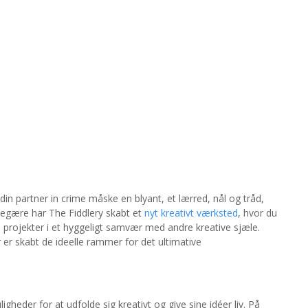
 din partner in crime måske en blyant, et lærred, nål og tråd,
 begære har The Fiddlery skabt et
nyt kreativt værksted
, hvor du
e projekter i et hyggeligt samvær med andre kreative sjæle.
er er skabt de ideelle rammer for det ultimative
heder for at udfolde sig kreativt og give sine idéer liv. På