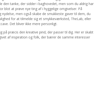
de den tanke, der sidder i baghovedet, men som du aldrig har
r blot at prøve nye ting af i hyggelige omgivelser. På
og nydelse, men også skabe de smukkeste gaver til dem, du
lighed for at tilmelde sig et smykkeværksted, TheLab, eller
tcave. Det bliver ikke mere personligt.
ig på præcis den kreative pind, der passer til dig. Her er skabt
mgivet af inspiration og folk, der bærer de samme interesser