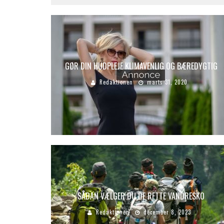
GØR DIN HUDPLEJE KLIMAVENLIG OG BÆREDYGTIG
Redaktionen
marts 31, 2020
SÅDAN VÆLGER DU DE RETTE VANDRESKO
Redaktionen
december 8, 2023