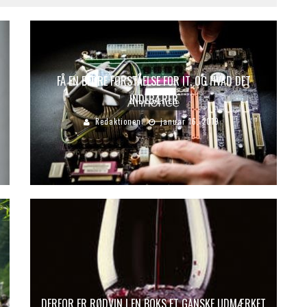
FÅ EN BEDRE FORSTÅELSE FOR IT, OG HVAD DET
INDEBÆRER
Redaktionen
januar 16, 2019
DERFOR ER RØDVIN I EN BOKS ET GANSKE UDMÆRKET