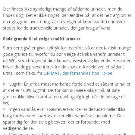
Der findes ikke synderligt mange af sådanne urinaler, men de
findes dog. Det er ikke noget, der ændrer på, at det helt afgjort er
en rigtig god investering, at du vælger at købe vandfri urinaler i
stedet for de traditionelle urinaler, der gør brug af vand.
Gode grunde til at vælge vandfri urinaler
Som der også er givet udtryk for ovenfor, så er der faktisk mange
gode grunde til, hvorfor du bør vælge at købe vandfri urinaler til
dit WC, som bruges af dine kunder, gæster og lignende. Herunder
bliver du dog præsenteret for de største fordele ved et sådant
urinal, som f.eks. fra
URIMAT, der forhandles hos Ho-pe
.
Lugtfri: Én af de mest markante fordele ved et sådant urinal er,
at det er 100% lugtfrit. Derfor kan du være sikker på, at dine
gæster ikke bliver ramt af en ubehagelig lugt, når de besøge dit
WC.
Ingen vandlås eller spærrevæske: Der er desuden heller ikke
brug for hverken spærrevæsker eller vandlåse i urinalerne. Det
sparer dig for den tid og besvær, der er forbundet med
vedligeholdelse.
Vandbesparelse: I og med, at der er tale om urinaler, som du