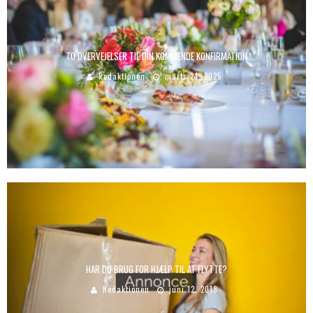
TO OVERVEJELSER TIL DIN KOMMENDE KONFIRMATION
Redaktionen
marts 24, 2025
HAR DU BRUG FOR HJÆLP TIL AT FLYTTE?
Redaktionen
juni 12, 2018