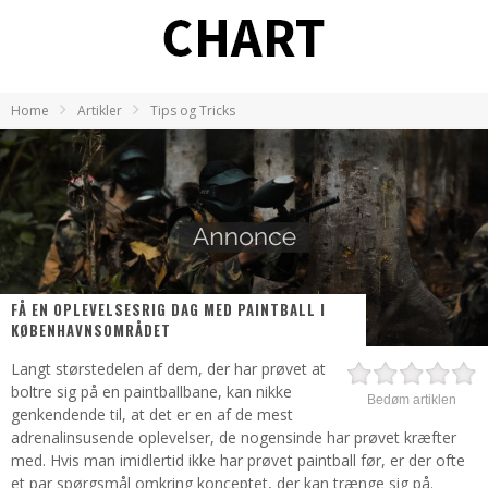
Home
Artikler
Tips og Tricks
FÅ EN OPLEVELSESRIG DAG MED PAINTBALL I
KØBENHAVNSOMRÅDET
Langt størstedelen af dem, der har prøvet at
boltre sig på en paintballbane, kan nikke
Bedøm artiklen
genkendende til, at det er en af de mest
adrenalinsusende oplevelser, de nogensinde har prøvet kræfter
med. Hvis man imidlertid ikke har prøvet paintball før, er der ofte
et par spørgsmål omkring konceptet, der kan trænge sig på.