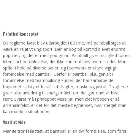
Paintballkonceptet
Da reglerne først blev udarbejdet i 80’erne, må paintball siges at
være en relativt ung sport. Den er dog på kort tid blevet enormt
populær, og det er med god grund. Paintball giver mulighed for en
intens action-oplevelse, der ikke kan matches andre steder. Man
spiller i hold på diverse baner, og teamwork er uhyre vigtigt i
forbindelse med paintball. Derfor er paintball bl.a. genialt i
forbindelse med teambuilding-kurser, der har samarbejde i
højsædet. Udstyret består af dragter, maske og pistol. Dragterne
giver ofte anledning til spørgsmålet, om det gør ondt at blive
ramt. Svaret må i princippet være ’ja’, men idet kroppen er så
adrenalinfyldt, er det for det meste begrænset, hvor meget man
kan mærke i situationen.
Værd at vide
Mange tror fejlagtigt, at paintball er en dyr fornøjelse, som først