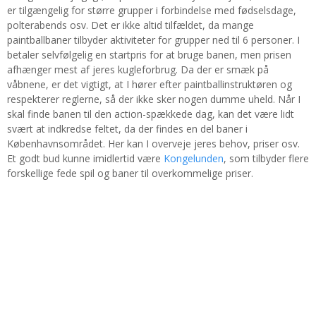
er tilgængelig for større grupper i forbindelse med fødselsdage,
polterabends osv. Det er ikke altid tilfældet, da mange
paintballbaner tilbyder aktiviteter for grupper ned til 6 personer. I
betaler selvfølgelig en startpris for at bruge banen, men prisen
afhænger mest af jeres kugleforbrug. Da der er smæk på
våbnene, er det vigtigt, at I hører efter paintballinstruktøren og
respekterer reglerne, så der ikke sker nogen dumme uheld. Når I
skal finde banen til den action-spækkede dag, kan det være lidt
svært at indkredse feltet, da der findes en del baner i
Københavnsområdet. Her kan I overveje jeres behov, priser osv.
Et godt bud kunne imidlertid være
Kongelunden
, som tilbyder flere
forskellige fede spil og baner til overkommelige priser.