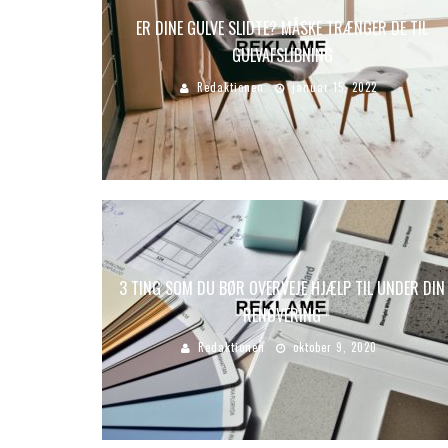
ER DINE GULVE SLIDTE? MÅSKE TRÆNGER DE TIL
GULVAFSLIBNING
Redaktionen
januar 15, 2022
3 TING SOM DU BØR OVERVEJE HJÆLP TIL UNDER DIN
RENOVERING
Redaktionen
oktober 9, 2020