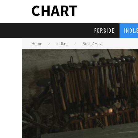
FORSIDE
INDL
Home
Indlæg
Bolig / Have