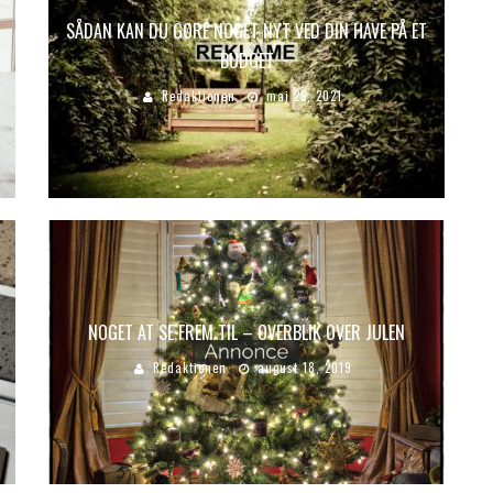
SÅDAN KAN DU GØRE NOGET NYT VED DIN HAVE PÅ ET
BUDGET
Redaktionen
maj 25, 2021
NOGET AT SE FREM TIL – OVERBLIK OVER JULEN
Redaktionen
august 18, 2019