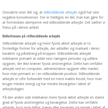
Desværre viser det sig, at
stillesiddende arbejde
også har sine
negative konsekvenser. Der er heldigvis en del, man kan gøre for
at formindske ulemperne ved stillesiddende arbejde. Det sætter vi
fokus på i denne artikel.
Definitionen på stillesiddende arbejde
Stillesiddende arbejde og mere fysisk aktivt arbejde er to
forskellige former for arbejde, der adskiller sig markant i deres
karakter og påvirkning på kroppen. Stillesiddende arbejde
indebærer primært at sidde ned i længere perioder og udføre
opgaver, der ikke kræver fysisk anstrengelse. Dette kan omfatte
arbejde ved en computer, administrative opgaver eller møder,
hvor man primært er i en stillesiddende position. Stillesiddende
arbejde er ofte forbundet med en mere inaktiv livsstil, hvor man
bruger mindre energi og har mindre bevægelse i løbet af
arbejdsdagen.
På den anden side indebærer mere fysisk aktivt arbejde en større
grad af fysisk anstrengelse og bevægelse. Dette kan omfatte
arbejde, hvor man løfter, bærer eller bevæger sig meget i løbet af