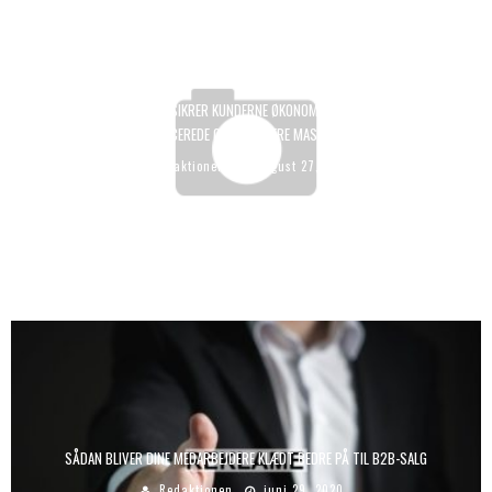
DANSK VIRKSOMHED SIKRER KUNDERNE ØKONOMISKE BESPARELSER PÅ
AVANCEREDE OG POPULÆRE MASKINER
Redaktionen
august 27, 2018
SÅDAN BLIVER DINE MEDARBEJDERE KLÆDT BEDRE PÅ TIL B2B-SALG
Redaktionen
juni 29, 2020