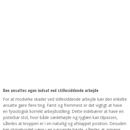
Den ansattes egen indsat ved stillesiddende arbejde
For at modvirke skader ved stillesiddende arbejde kan den enkelte
ansatte gøre flere ting. Først og fremmest er det vigtigt at have
en fysiologisk korrekt arbejdsstilling. Dette indebærer at have en
justerbar stol, hvor både sædehøjde og ryglæn kan tilpasses,
således at kroppen er i en naturlig og afslappet position. Desuden
bør skrivebordet være i en passende højde, således at armene