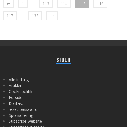
1
…
113
114
115
116
117
…
133
SIDER
Alle indlæg
Artikler
Cookiepolitik
Forside
Kontakt
reset-password
Sponsorering
Subscribe-website