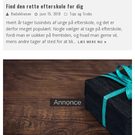
Find den rette efterskole for dig
Redaktionen
juni 15, 2018
Tips og Tricks
Hvert år tager tusindvis af unge på efterskole, og det er
derfor meget populært. Nogle vælger at tage på efterskole,
fordi man er usikker på fremtiden, og hvad man gerne vil,
mens andre tager af sted for at bli
...
LÆS MERE NU ➤