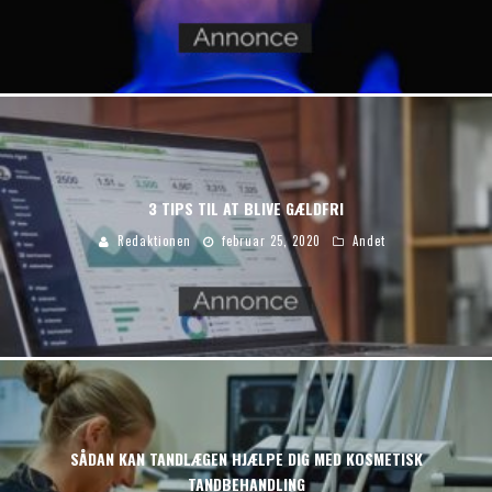
3 TIPS TIL AT BLIVE GÆLDFRI
Redaktionen
februar 25, 2020
Andet
SÅDAN KAN TANDLÆGEN HJÆLPE DIG MED KOSMETISK
TANDBEHANDLING