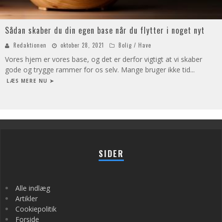
Sådan skaber du din egen base når du flytter i noget nyt
Redaktionen
oktober 28, 2021
Bolig / Have
Vores hjem er vores base, og det er derfor vigtigt at vi skaber
gode og trygge rammer for os selv. Mange bruger ikke tid
...
LÆS MERE NU ➤
SIDER
Alle indlæg
Artikler
Cookiepolitik
Forside