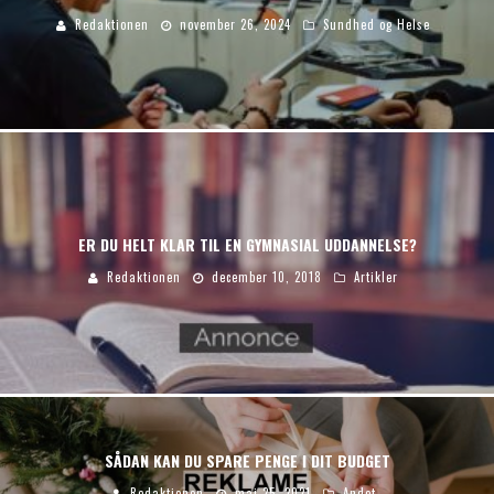
Redaktionen
november 26, 2024
Sundhed og Helse
ER DU HELT KLAR TIL EN GYMNASIAL UDDANNELSE?
Redaktionen
december 10, 2018
Artikler
SÅDAN KAN DU SPARE PENGE I DIT BUDGET
Redaktionen
maj 25, 2021
Andet