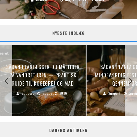
NYESTE INDLÆG
SÅDAN PLANLÆGGER DU MÅLTIDER
SÅDAN PLANLÆG
PÅ VANDRETUREN — PRAKTISK
MINDEVÆRDIG FEST:
GUIDE TIL KOGEGREJ OG MAD
GENNEMFØR
Support
august 2, 2026
Support
augu
DAGENS ARTIKLER