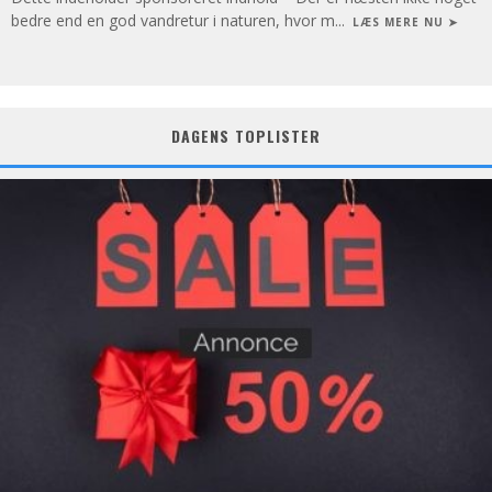
bedre end en god vandretur i naturen, hvor m
...
LÆS MERE NU ➤
DAGENS TOPLISTER