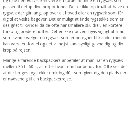
og dine behov. Det kan være en fordel at finde en rygsæk som
passer til netop dine proportioner. Det er ikke optimalt at have en
rygsæk der går langt op over dit hoved eller en rygsæk som får
dig til at vælte bagover. Det er muligt at finde rygsække som er
designet til kvinder da de ofte har smallere skuldrer, en kortere
torso og bredere hofter. Det er ikke nødvendigvis vigtigt at man
som kvinde vælger en rygsæk som er beregnet til kvinder men det
kan være en fordel og det vil højst sandsynligt gavne dig og din
krop på rejsen.
Mange erfarende backpackers anbefaler at man har en rygsæk
mellem 35 til 60 L, alt efter hvad man har behov for. Ofte ses det
at der bruges rygsække omkring 40L som giver dig den plads der
er nødvendig til din backpackerrejse.