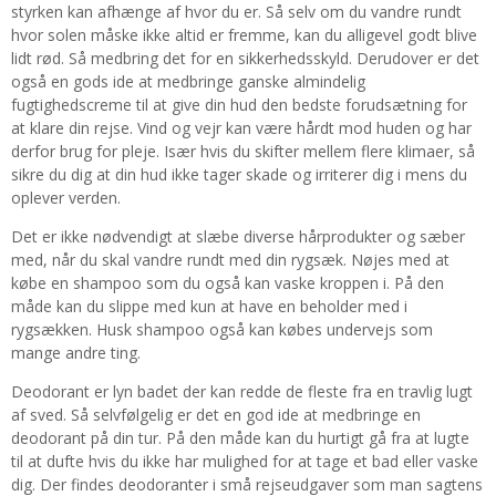
styrken kan afhænge af hvor du er. Så selv om du vandre rundt
hvor solen måske ikke altid er fremme, kan du alligevel godt blive
lidt rød. Så medbring det for en sikkerhedsskyld. Derudover er det
også en gods ide at medbringe ganske almindelig
fugtighedscreme til at give din hud den bedste forudsætning for
at klare din rejse. Vind og vejr kan være hårdt mod huden og har
derfor brug for pleje. Især hvis du skifter mellem flere klimaer, så
sikre du dig at din hud ikke tager skade og irriterer dig i mens du
oplever verden.
Det er ikke nødvendigt at slæbe diverse hårprodukter og sæber
med, når du skal vandre rundt med din rygsæk. Nøjes med at
købe en shampoo som du også kan vaske kroppen i. På den
måde kan du slippe med kun at have en beholder med i
rygsækken. Husk shampoo også kan købes undervejs som
mange andre ting.
Deodorant er lyn badet der kan redde de fleste fra en travlig lugt
af sved. Så selvfølgelig er det en god ide at medbringe en
deodorant på din tur. På den måde kan du hurtigt gå fra at lugte
til at dufte hvis du ikke har mulighed for at tage et bad eller vaske
dig. Der findes deodoranter i små rejseudgaver som man sagtens