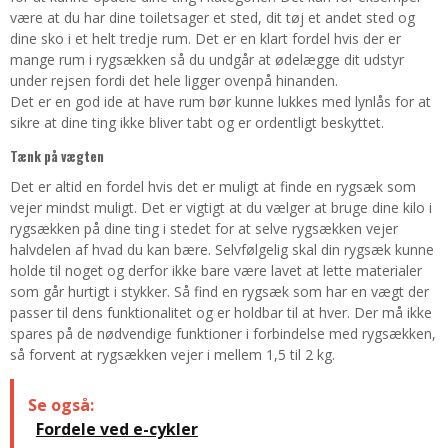
være at du har dine toiletsager et sted, dit tøj et andet sted og
dine sko i et helt tredje rum. Det er en klart fordel hvis der er
mange rum i rygsækken så du undgår at ødelægge dit udstyr
under rejsen fordi det hele ligger ovenpå hinanden.
Det er en god ide at have rum bør kunne lukkes med lynlås for at
sikre at dine ting ikke bliver tabt og er ordentligt beskyttet.
Tænk på vægten
Det er altid en fordel hvis det er muligt at finde en rygsæk som
vejer mindst muligt. Det er vigtigt at du vælger at bruge dine kilo i
rygsækken på dine ting i stedet for at selve rygsækken vejer
halvdelen af hvad du kan bære. Selvfølgelig skal din rygsæk kunne
holde til noget og derfor ikke bare være lavet at lette materialer
som går hurtigt i stykker. Så find en rygsæk som har en vægt der
passer til dens funktionalitet og er holdbar til at hver. Der må ikke
spares på de nødvendige funktioner i forbindelse med rygsækken,
så forvent at rygsækken vejer i mellem 1,5 til 2 kg.
Se også:
Fordele ved e-cykler