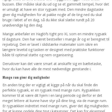
bussen. Eller måske skal du ud og se et gammelt tempel, hvor det
er umuligt at have en stor rygsæk med. Den mindre dagstaske
giver dig muligheden for at pakke nogle af de ting ned du skal
bruge i løbet af en dag, så du ikke skal slæbe rundt på 20
unødvendige kg den dag.
Mange anbefaler en Haglöfs tight pro XL som en mindre rygsæk
til dagsture. Den har været bestseller i mange år og er beregnet til
rejsebrug. Den er lavet i slidstærke materialer som sikre en
længere levetid og tasken er designet med praktiske funktioner
både til optimal støtte og nem organisering.
Derudover kan det være smart at anskaffe sig en bæltetaske,
hvor du kan have alle de mest nødvendige genstande i.
Mange rum giver dig muligheder
En anden ting der er vigtigt at kigge på når du skal finde din
perfekte rygsæk, er en rygsæk med mange rum. Rygsækken
kommer til at være dit hjem i en lang periode og derfor er det
meget lettere at kunne have styr på dine ting, via de mange rum.
Er rygsækken indrettet med mange rum, giver det dig muligheden
for at kunne opdele dine ting i kategorier. Det kan for eksempel