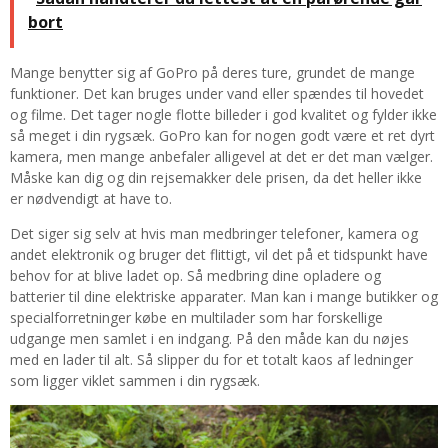
bort
Mange benytter sig af GoPro på deres ture, grundet de mange
funktioner. Det kan bruges under vand eller spændes til hovedet
og filme. Det tager nogle flotte billeder i god kvalitet og fylder ikke
så meget i din rygsæk. GoPro kan for nogen godt være et ret dyrt
kamera, men mange anbefaler alligevel at det er det man vælger.
Måske kan dig og din rejsemakker dele prisen, da det heller ikke
er nødvendigt at have to.
Det siger sig selv at hvis man medbringer telefoner, kamera og
andet elektronik og bruger det flittigt, vil det på et tidspunkt have
behov for at blive ladet op. Så medbring dine opladere og
batterier til dine elektriske apparater. Man kan i mange butikker og
specialforretninger købe en multilader som har forskellige
udgange men samlet i en indgang. På den måde kan du nøjes
med en lader til alt. Så slipper du for et totalt kaos af ledninger
som ligger viklet sammen i din rygsæk.