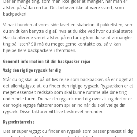
Der er mange ting, som man ikke gider at mangler, når man er
afsted på sådan en tur. Det behøver ikke at være svært, som
backpacker!
Vi har i bunden af vores side lavet en skabelon til pakkelisten, som
du snildt kan benytte dig af, hvis at du ikke ved hvor du skal starte.
Har du allerede været afsted på en tur og kan du se at vi mangler
ting på listen? Så må du meget gerne kontakte os, så vi kan
hjælpe flere backpackere i fremtiden.
Generelt information til din backpacker rejse
Vælg den rigtige rygsæk for dig
Står du og skal ud på dit livs rejse som backpacker, så er noget af
det allervigtigste at, du finder den rigtige rygsæk. Rygsækken er et
meget essentielt redskab som skal kunne rumme alle dine ting
under hele turen. Du har din rygsæk med dig over alt og derfor er
der nogle vigtige faktorer som spiller ind når du skal vælge din
rygsæk. Disse faktorer vil blive beskrevet herunder.
Rygsækstørrelse
Det er super vigtigt du finder en rygsæk som passer præcist til dig