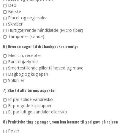
▢ Deo
▢ Børste
▢ Pincet og neglesaks
▢ Skraber
▢ Hurtigtørrende håndklæde (Micro fiber)
▢ Tamponer (kvinde)
6) Diverse sager til dit backpacker eventyr
▢ Medicin, recepter
▢ Førstehjælp kid
▢ Smertestillende piller til hoved og mave
▢ Dagbog og kuglepen
▢ Solbriller
7) Sko til alle turens aspekter
▢ Et par solide vandresko
▢ Et par gode klipklapper
▢ Et par luftige sandaler eller sko
8) Praktiske ting og sager, som kan komme til god gavn på rejsen
▢ Poser