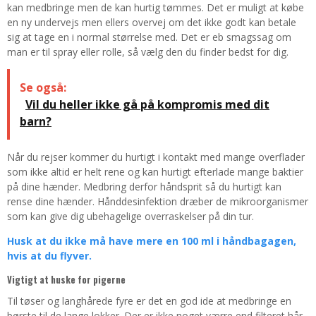
kan medbringe men de kan hurtig tømmes. Det er muligt at købe
en ny undervejs men ellers overvej om det ikke godt kan betale
sig at tage en i normal størrelse med. Det er eb smagssag om
man er til spray eller rolle, så vælg den du finder bedst for dig.
Se også:
Vil du heller ikke gå på kompromis med dit
barn?
Når du rejser kommer du hurtigt i kontakt med mange overflader
som ikke altid er helt rene og kan hurtigt efterlade mange baktier
på dine hænder. Medbring derfor håndsprit så du hurtigt kan
rense dine hænder. Hånddesinfektion dræber de mikroorganismer
som kan give dig ubehagelige overraskelser på din tur.
Husk at du ikke må have mere en 100 ml i håndbagagen,
hvis at du flyver.
Vigtigt at huske for pigerne
Til tøser og langhårede fyre er det en god ide at medbringe en
børste til de lange lokker. Der er ikke noget værre end filteret hår