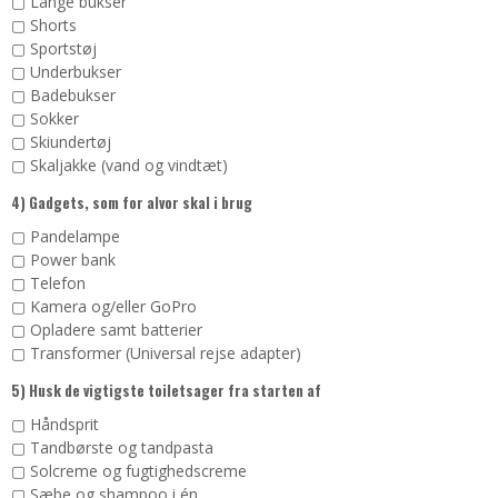
▢ Lange bukser
▢ Shorts
▢ Sportstøj
▢ Underbukser
▢ Badebukser
▢ Sokker
▢ Skiundertøj
▢ Skaljakke (vand og vindtæt)
4) Gadgets, som for alvor skal i brug
▢ Pandelampe
▢ Power bank
▢ Telefon
▢ Kamera og/eller GoPro
▢ Opladere samt batterier
▢ Transformer (Universal rejse adapter)
5) Husk de vigtigste toiletsager fra starten af
▢ Håndsprit
▢ Tandbørste og tandpasta
▢ Solcreme og fugtighedscreme
▢ Sæbe og shampoo i én