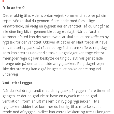
Er du vandtæt?
Det er aldrig til at vide hvordan vejret kommer til at blive på din
rejse. Måske skal du gennem flere lande med forskellige
klimaforhold, så vælg en rygsæk der er vandtæt, så du undgår at
alle dine ting bliver gennemblødt og ødelagt. Når du først er
kommet afsted kan det være svært at skulle til at anskaffe en ny
rygsæk for der vandtæt. Udover at det er en klart fordel at have
en vandtæt rygsæk, så rådes du også til at anskaffe et regnslag
som kan sættes udover din taske. Regnslaget kan tage ekstra
mængder regn og kan beskytte de ting du evt. vælger at lade
hænge ude på den anden side af rygsækken. Regnslaget vejer
ikke det store og kan også bruges til at pakke andre ting ind
undervejs.
Ventilation i ryggen
Når du skal drage rundt med din rygsæk på ryggen i flere timer af
gangen, er det en god ide at have en rygsæk med en god
ventilation i form af luft mellem din ryg og rygsækken. Hvis
rygsækken sidder tæt kommer du hurtigt til at mærke svede
rende ned af ryggen, hvilket kan være ulækkert og træls i længere