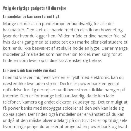
Vælg de rigtige gadgets til din rejse
En pandelampe kan være fornuftigt
Mange erfarer at en pandelampe er uundværlig for alle der
backpacker. Den sættes i pande med en elestik om hovedet og
lyser der hvor du kigger hen. På den måde er dine hænder frie, så
hvis du er i gang med at sætte telt op i mørke eller skal studere et
kort, er du ikke besværet af at skulle holde en lygte. Der er mange
modeller på markedet som har hver sin fordel, men sørg for at
finde en som lever op til dine krav, ønsker og behov.
En Power Bank kan redde din dag!
I den tid vi lever i nu, hvor verden er fyldt med elektronik, kan du
næsten ikke leve uden strøm. Derfor er power bank en genial
opfindelse for dig der rejser rundt hvor strømstik ikke hænger på
træerne. Den er for mange helt uundværlig, da de kan lade
telefoner, kamera og andet elektronisk udstyr op. Det er muligt at
få power banks med indbygget solceller så den selv kan lade sig
op via solen. Der findes også modeller der er vandtæt så du kan
undgå at den måske bliver ødelagt på din tur. Det er op til dig selv
hvor mange penge du ønsker at bruge på en power bank og hvad