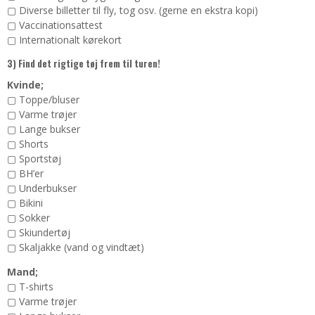
▢ Diverse billetter til fly, tog osv. (gerne en ekstra kopi)
▢ Vaccinationsattest
▢ Internationalt kørekort
3) Find det rigtige tøj frem til turen!
Kvinde;
▢ Toppe/bluser
▢ Varme trøjer
▢ Lange bukser
▢ Shorts
▢ Sportstøj
▢ BH’er
▢ Underbukser
▢ Bikini
▢ Sokker
▢ Skiundertøj
▢ Skaljakke (vand og vindtæt)
Mand;
▢ T-shirts
▢ Varme trøjer