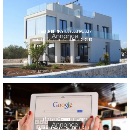
HVAD ER DIT NÆSTE BYGGEPROJEKT?
Redaktionen
oktober 2, 2018
FÅ STYR PÅ GOOGLE ADWORDS
Redaktionen
juli 11, 2018