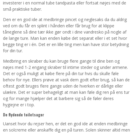
investerer i en normal tube tandpasta eller fortsat nøjes med de
små praktiske tuber.
Den er en god ide at medbringe pincet og neglesaks da du aldrig
ved om du får en splint i hånden eller får brug for at klippe
tåneglene så dine tær ikke gør ondt i dine vandresko på nogle af
de lange ture. Man kan enden købe det separat eller i et set hvor
begge ting er i én. Det er en lille ting men kan have stor betydning
for din tur.
Medbring en skraber du kan bruge flere gange til dine ben og
nøjes med 1-2 engang skraber til intime steder og under armene.
Det er også muligt at købe flere på din tur hvis du skulle føle
behov for nye. Ellers prøve at vask dem godt efter brug, så kan de
oftest godt bruges flere gange uden de hverken er dårlige eller
ulækre. Det er super behageligt at man kan føle dig ren på ens tur
og for mange hjælper det at barbere sig så de føler deres
hygiejne er i top.
De flydende toiletsager
Uanset hvor du rejser hen, er det en god ide at enden medbringe
en solcreme eller anskaffe dig en på turen. Solen skinner altid men