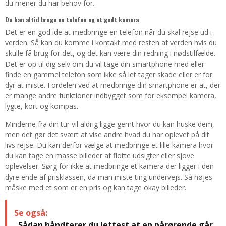
du mener du har behov for.
Du kan altid bruge en telefon og et godt kamera
Det er en god ide at medbringe en telefon når du skal rejse ud i
verden. Så kan du komme i kontakt med resten af verden hvis du
skulle få brug for det, og det kan være din redning i nødstilfælde.
Det er op til dig selv om du vil tage din smartphone med eller
finde en gammel telefon som ikke så let tager skade eller er for
dyr at miste. Fordelen ved at medbringe din smartphone er at, der
er mange andre funktioner indbygget som for eksempel kamera,
lygte, kort og kompas.
Minderne fra din tur vil aldrig ligge gemt hvor du kan huske dem,
men det gør det svært at vise andre hvad du har oplevet på dit
livs rejse. Du kan derfor vælge at medbringe et lille kamera hvor
du kan tage en masse billeder af flotte udsigter eller sjove
oplevelser. Sørg for ikke at medbringe et kamera der ligger i den
dyre ende af prisklassen, da man miste ting undervejs. Så nøjes
måske med et som er en pris og kan tage okay billeder.
Se også:
Sådan håndterer du lettest at en pårørende går