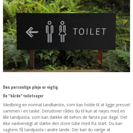
Den personlige pleje er vigtig
De “hårde” toiletsager
Medbring en normal tandbørste, som kan holde til at ligge presset
sammen i en taske. Derudover rådes du til kun at nøjes med en
lille tandpasta, som kan dække dit behov de første par dage. Det
ikke nødvendigt at slæbe den store tube med fra start. Du kan
sagtens få tandpasta i andre lande. Der kan du vælge at