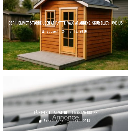
GØR HJEMMET STØRRE UDEN AT FLYTTE: VALG AF ANNEKS, SKUR ELLER HAVEHUS
Support
maj 13, 2026
FÅ HJÆLP TIL AT VÆLGE DIT NYE TAG ONLINE
Redaktionen
juni 1, 2018