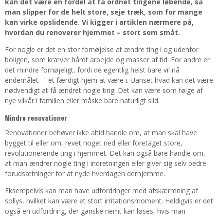
kan det være en fordel at få ordnet tingene løbende, så
man slipper for de helt store, seje træk, som for mange
kan virke opslidende. Vi kigger i artiklen nærmere på,
hvordan du renoverer hjemmet – stort som småt.
For nogle er det en stor fornøjelse at ændre ting i og udenfor
boligen, som kræver hårdt arbejde og masser af tid. For andre er
det mindre fornøjeligt, fordi de egentlig helst bare vil nå
endemålet – et færdigt hjem at være i. Uanset hvad kan det være
nødvendigt at få ændret nogle ting. Det kan være som følge af
nye vilkår i familien eller måske bare naturligt slid.
Mindre renovationer
Renovationer behøver ikke altid handle om, at man skal have
bygget til eller om, revet noget ned eller foretaget store,
revolutionerende ting i hjemmet. Det kan også bare handle om,
at man ændrer nogle ting i indretningen eller giver sig selv bedre
forudsætninger for at nyde hverdagen derhjemme.
Eksempelvis kan man have udfordringer med afskærmning af
sollys, hvilket kan være et stort irritationsmoment. Heldigvis er det
også en udfordring, der ganske nemt kan løses, hvis man