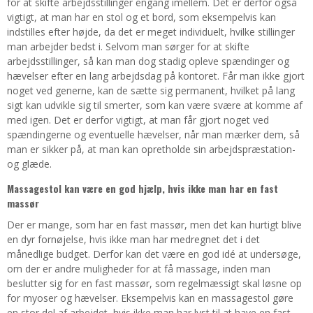
for at skifte arbejdsstillinger engang imellem. Det er derfor også
vigtigt, at man har en stol og et bord, som eksempelvis kan
indstilles efter højde, da det er meget individuelt, hvilke stillinger
man arbejder bedst i. Selvom man sørger for at skifte
arbejdsstillinger, så kan man dog stadig opleve spændinger og
hævelser efter en lang arbejdsdag på kontoret. Får man ikke gjort
noget ved generne, kan de sætte sig permanent, hvilket på lang
sigt kan udvikle sig til smerter, som kan være svære at komme af
med igen. Det er derfor vigtigt, at man får gjort noget ved
spændingerne og eventuelle hævelser, når man mærker dem, så
man er sikker på, at man kan opretholde sin arbejdspræstation-
og glæde.
Massagestol kan være en god hjælp, hvis ikke man har en fast
massør
Der er mange, som har en fast massør, men det kan hurtigt blive
en dyr fornøjelse, hvis ikke man har medregnet det i det
månedlige budget. Derfor kan det være en god idé at undersøge,
om der er andre muligheder for at få massage, inden man
beslutter sig for en fast massør, som regelmæssigt skal løsne op
for myoser og hævelser. Eksempelvis kan en massagestol gøre
en stor del af arbejdet, hvis ikke man har lyst til at have en fast