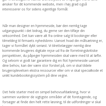
ønsker for dit kommende website, men i høj grad også
interesserer os for sidens egentlige formål.
Når man designer en hjemmeside, bør den nemlig tage
udgangspunkt i det bidrag, du gerne ser den tilføje din
virksomhed. Det kan være alt fra online salg til bookinger eller
tilmelding til firmaets nyhedsbrev. Uanset hvad din målsætning er,
tager vi formålet dybt seriøst. Vi tilrettelægger nemlig dine
kommende brugeres digitale rejse ud fra de forretningskritiske
perspektiver, du påpeger hjemmesiden skal være med til at løfte.
Og selvom vi godt tør garantere dig en flot hjemmeside uanset
dine behov, kan der være stor forskel på, om vi skal tildele
brugeroplevelsen ekstra ressourcer eller om vi skal specialkode et
unikt kundebookingssystem på dine vegne.
Det hele starter med en simpel behovsafdækning, hvor vi
sammen vurderer de vigtigste områder af dit foretagende, og
forsøger at finde den helt rette løsning, til de udfordringer vi skal