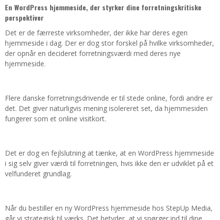
En WordPress hjemmeside, der styrker dine forretningskritiske
perspektiver
Det er de færreste virksomheder, der ikke har deres egen
hjemmeside i dag. Der er dog stor forskel på hvilke virksomheder,
der opnår en decideret forretningsværdi med deres nye
hjemmeside.
Flere danske forretningsdrivende er til stede online, fordi andre er
det. Det giver naturligvis mening isolereret set, da hjemmesiden
fungerer som et online visitkort.
Det er dog en fejlslutning at tænke, at en WordPress hjemmeside
i sig selv giver værdi til forretningen, hvis ikke den er udviklet på et
velfunderet grundlag.
Når du bestiller en ny WordPress hjemmeside hos StepUp Media,
går vi strategisk til værks. Det betyder, at vi spørger ind til dine