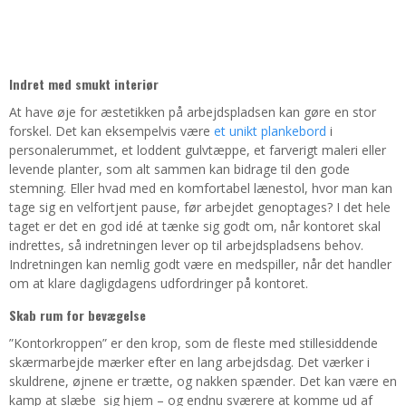
Indret med smukt interiør
At have øje for æstetikken på arbejdspladsen kan gøre en stor
forskel. Det kan eksempelvis være
et unikt plankebord
i
personalerummet, et loddent gulvtæppe, et farverigt maleri eller
levende planter, som alt sammen kan bidrage til den gode
stemning. Eller hvad med en komfortabel lænestol, hvor man kan
tage sig en velfortjent pause, før arbejdet genoptages? I det hele
taget er det en god idé at tænke sig godt om, når kontoret skal
indrettes, så indretningen lever op til arbejdspladsens behov.
Indretningen kan nemlig godt være en medspiller, når det handler
om at klare dagligdagens udfordringer på kontoret.
Skab rum for bevægelse
”Kontorkroppen” er den krop, som de fleste med stillesiddende
skærmarbejde mærker efter en lang arbejdsdag. Det værker i
skuldrene, øjnene er trætte, og nakken spænder. Det kan være en
kamp at slæbe sig hjem – og endnu sværere at komme ud af