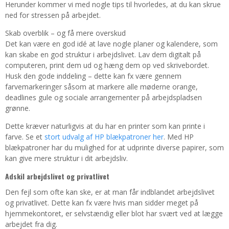
Herunder kommer vi med nogle tips til hvorledes, at du kan skrue
ned for stressen på arbejdet.
Skab overblik – og få mere overskud
Det kan være en god idé at lave nogle planer og kalendere, som
kan skabe en god struktur i arbejdslivet. Lav dem digitalt på
computeren, print dem ud og hæng dem op ved skrivebordet.
Husk den gode inddeling – dette kan fx være gennem
farvemarkeringer såsom at markere alle møderne orange,
deadlines gule og sociale arrangementer på arbejdspladsen
grønne.
Dette kræver naturligvis at du har en printer som kan printe i
farve. Se et
stort udvalg af HP blækpatroner her
. Med HP
blækpatroner har du mulighed for at udprinte diverse papirer, som
kan give mere struktur i dit arbejdsliv.
Adskil arbejdslivet og privatlivet
Den fejl som ofte kan ske, er at man får indblandet arbejdslivet
og privatlivet. Dette kan fx være hvis man sidder meget på
hjemmekontoret, er selvstændig eller blot har svært ved at lægge
arbejdet fra dig.