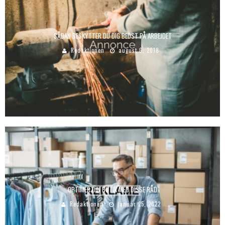
SÅDAN BESKYTTER DU DIG BEDST PÅ ARBEJDET
Redaktionen
august 6, 2018
OPTIMER DIN BUTIK MED DISSE RÅD
Redaktionen
januar 25, 2022