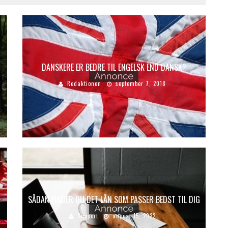
DANSKERE ER BEDRE TIL ENGELSK END DANSK?
Redaktionen
september 7, 2018
SÅDAN FINDER DU DET LÅN SOM PASSER BEDST TIL DIG
Support
august 15, 2022