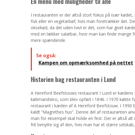
En menu med muligheder til alle
I restauranten er der altså stort fokus på især kødet
fisk eller en vegetarbøf, hvis man foretrækker det. De
oksekød, da det uden tvivl er det, som har givet kæde
med en lækker salatbar, hvor man kan finde mange fo
mere spændende.
Se også:
Kampen om opmærksomhed på nettet
Historien bag restauranten i Lund
A Hereford Beefstouws restaurant I Lund er kædens f
købmandskro, som blev opført i 1846. I 1970 købte 
restaurant i kæden af A Hereford Beefstouw. I 19
kaldt ”Magrethes hus”. Denne del af restauranten anv
man for eksempel skal holde en fest. Der er altså alt 
frit benytte sig af den, hvis man har et større selskab,