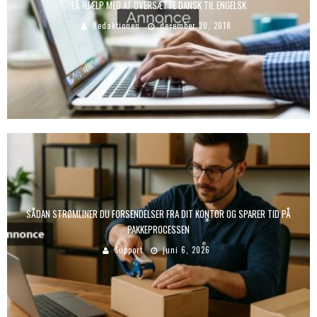
FÅ HJÆLP MED AT OVERSÆTTE DANSK TIL ENGELSK
Redaktionen
december 20, 2018
SÅDAN STRØMLINER DU FORSENDELSER FRA DIT KONTOR OG SPARER TID PÅ
PAKKEPROCESSEN
Support
juni 6, 2026