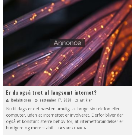
Er du også træt af langsomt internet?
Redaktionen
september 17, 2020
Artikler
Nu til dags er det næsten umuligt at bruge sin telefon eller
computer, uden at internettet er involveret. Derfor bliver der
også et konstant større behov for, at internetforbindelser er
hurtigere og mere stabil
...
LÆS MERE NU ➤