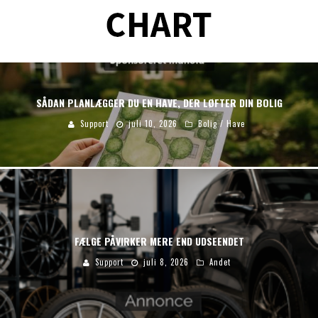
SÅDAN PLANLÆGGER DU EN HAVE, DER LØFTER DIN BOLIG
Support
juli 10, 2026
Bolig / Have
FÆLGE PÅVIRKER MERE END UDSEENDET
Support
juli 8, 2026
Andet