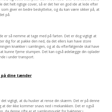
e det helt rigtige cover, så er det her en god ide at lede efter
e, som giver en bedre beskyttelse, og du kan være sikker på, at
det på.
t de er så nemme at tage med på farten. Det er dog vigtigt at
tter dig for at pakke den ned, da det ellers kan have store
edningen knækker i samlingen, og at du efterfølgende skal have
 for at kunne fjerne stumpen. Det kan også ødelægge din oplader
nde i under transport.
t på dine tænder
er det vigtigt, at du husker at rense din skærm. Det er på denne
t, og at der ikke kommer snavs ned i mekanikken. Det er også
n, da denne ofte er et samlingspunkt for bakterier i