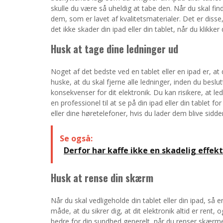
skulle du være så uheldig at tabe den. Når du skal find
dem, som er lavet af kvalitetsmaterialer. Det er diss
det ikke skader din ipad eller din tablet, når du klikker 
Husk at tage dine ledninger ud
Noget af det bedste ved en tablet eller en ipad er, a
huske, at du skal fjerne alle ledninger, inden du beslu
konsekvenser for dit elektronik. Du kan risikere, at l
en professionel til at se på din ipad eller din tablet
eller dine høretelefoner, hvis du lader dem blive sidde
Se også:
Derfor har kaffe ikke en skadelig effek
Husk at rense din skærm
Når du skal vedligeholde din tablet eller din ipad, så 
måde, at du sikrer dig, at dit elektronik altid er ren
bedre for din sundhed generelt, når du renser skærme