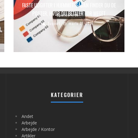
FASTE UDGIFTER I HJEMMET: SÅDAN FINDER DU DE
POSTER, HVOR DU BETALER FOR MEGET
Support
marts 21, 2026
KATEGORIER
Andet
Arbejde
Arbejde / Kontor
Artikler