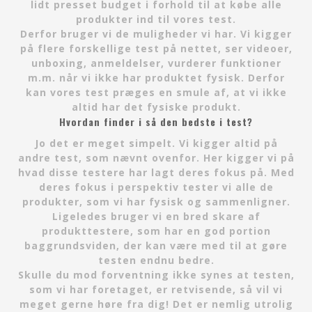
lidt presset budget i forhold til at købe alle
produkter ind til vores test.
Derfor bruger vi de muligheder vi har. Vi kigger
på flere forskellige test på nettet, ser videoer,
unboxing, anmeldelser, vurderer funktioner
m.m. når vi ikke har produktet fysisk. Derfor
kan vores test præges en smule af, at vi ikke
altid har det fysiske produkt.
Hvordan finder i så den bedste i test?
Jo det er meget simpelt. Vi kigger altid på
andre test, som nævnt ovenfor. Her kigger vi på
hvad disse testere har lagt deres fokus på. Med
deres fokus i perspektiv tester vi alle de
produkter, som vi har fysisk og sammenligner.
Ligeledes bruger vi en bred skare af
produkttestere, som har en god portion
baggrundsviden, der kan være med til at gøre
testen endnu bedre.
Skulle du mod forventning ikke synes at testen,
som vi har foretaget, er retvisende, så vil vi
meget gerne høre fra dig! Det er nemlig utrolig