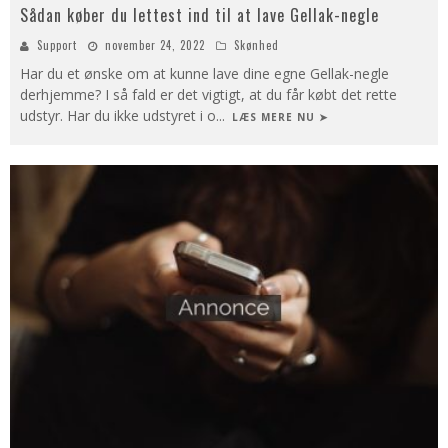
Sådan køber du lettest ind til at lave Gellak-negle
Support
november 24, 2022
Skønhed
Har du et ønske om at kunne lave dine egne Gellak-negle
derhjemme? I så fald er det vigtigt, at du får købt det rette
udstyr. Har du ikke udstyret i o
...
LÆS MERE NU ➤