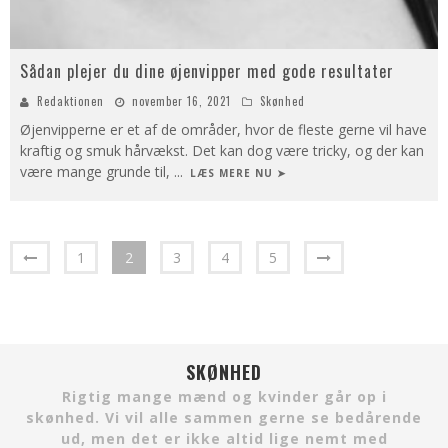
Sådan plejer du dine øjenvipper med gode resultater
Redaktionen
november 16, 2021
Skønhed
Øjenvipperne er et af de områder, hvor de fleste gerne vil have
kraftig og smuk hårvækst. Det kan dog være tricky, og der kan
være mange grunde til,
...
LÆS MERE NU ➤
1
2
3
4
5
SKØNHED
Rigtig mange mænd og kvinder går op i
skønhed. Vi vil alle sammen gerne se bedårende
ud, men det er ikke altid lige nemt med