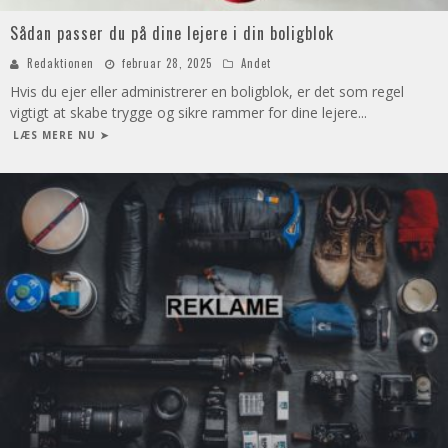
Sådan passer du på dine lejere i din boligblok
Redaktionen
februar 28, 2025
Andet
Hvis du ejer eller administrerer en boligblok, er det som regel
vigtigt at skabe trygge og sikre rammer for dine lejere
...
LÆS MERE NU ➤