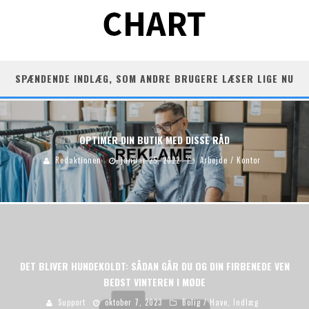
SPÆNDENDE INDLÆG, SOM ANDRE BRUGERE LÆSER LIGE NU
OPTIMER DIN BUTIK MED DISSE RÅD
Redaktionen
januar 25, 2022
Arbejde / Kontor
DET BLIVER HUNDEKOLDT: SÅDAN GÅR DU OG DIN FIRBENEDE VEN
BEDST VINTEREN I MØDE
Support
oktober 7, 2023
Bolig / Have
,
Indlæg