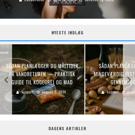
NYESTE INDLÆG
SÅDAN PLANLÆGGER DU MÅLTIDER
SÅDAN PLANLÆG
PÅ VANDRETUREN — PRAKTISK
MINDEVÆRDIG FEST:
GUIDE TIL KOGEGREJ OG MAD
GENNEMFØR
Support
august 2, 2026
Support
augu
DAGENS ARTIKLER