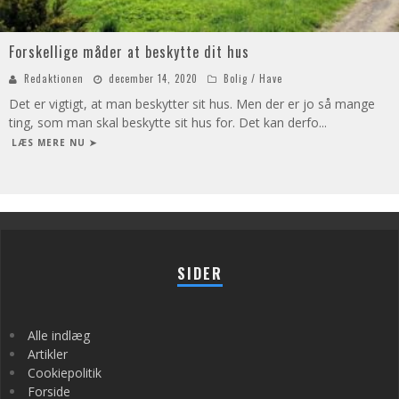
Forskellige måder at beskytte dit hus
Redaktionen
december 14, 2020
Bolig / Have
Det er vigtigt, at man beskytter sit hus. Men der er jo så mange
ting, som man skal beskytte sit hus for. Det kan derfo
...
LÆS MERE NU ➤
SIDER
Alle indlæg
Artikler
Cookiepolitik
Forside