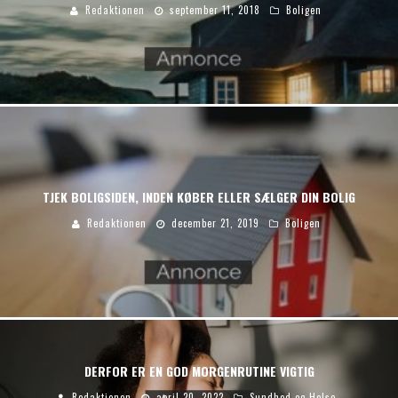
Redaktionen
september 11, 2018
Boligen
TJEK BOLIGSIDEN, INDEN KØBER ELLER SÆLGER DIN BOLIG
Redaktionen
december 21, 2019
Boligen
DERFOR ER EN GOD MORGENRUTINE VIGTIG
Redaktionen
april 20, 2022
Sundhed og Helse