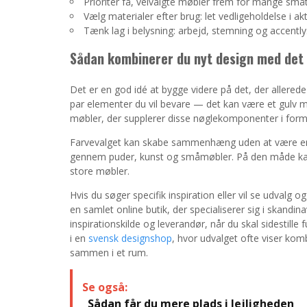
Prioritér få, velvalgte møbler frem for mange småt
Vælg materialer efter brug: let vedligeholdelse i a
Tænk lag i belysning: arbejd, stemning og accentlys
Sådan kombinerer du nyt design med det
Det er en god idé at bygge videre på det, der allerede vi
par elementer du vil bevare — det kan være et gulv m
møbler, der supplerer disse nøglekomponenter i form
Farvevalget kan skabe sammenhæng uden at være ensa
gennem puder, kunst og småmøbler. På den måde kan d
store møbler.
Hvis du søger specifik inspiration eller vil se udvalg o
en samlet online butik, der specialiserer sig i skand
inspirationskilde og leverandør, når du skal sidestille
i en
svensk designshop
, hvor udvalget ofte viser ko
sammen i et rum.
Se også:
Sådan får du mere plads i lejligheden