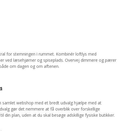
tral for stemningen i rummet. Kombinér loftlys med
der ved læsehjørner og spiseplads. Overvej dimmere og pærer
 både om dagen og om aftenen.
s
n en samlet webshop med et bredt udvalg hjælpe med at
udvalg gør det nemmere at få overblik over forskellige
l din plan, uden at du skal besøge adskillige fysiske butikker.