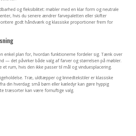
ldbarhed og fleksibilitet: møbler med en klar form og neutrale
nter, hvis du senere ændrer farvepaletten eller skifter
ioritere godt håndværk og klassiske proportioner frem for
ysning
n enkel plan for, hvordan funktionerne fordeler sig. Tænk over
ind — det påvirker både valg af farver og størrelsen på møbler.
 et rum, hvis den ikke passer til mål og vinduesplacering.
dligeholdelse. Træ, uldtæpper og linnedtekstiler er klassiske
 fra din hverdag: små børn eller kæledyr kan gøre hyppig
te træsorter kan være fornuftige valg.