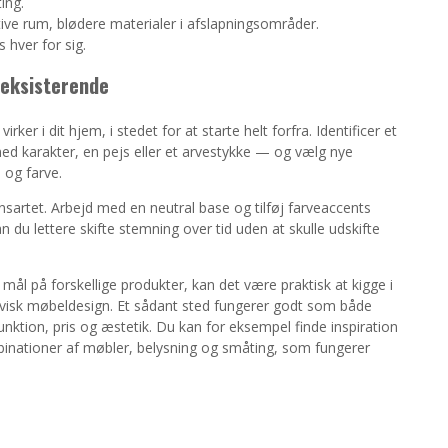
ing.
ktive rum, blødere materialer i afslapningsområder.
 hver for sig.
 eksisterende
rker i dit hjem, i stedet for at starte helt forfra. Identificer et
ed karakter, en pejs eller et arvestykke — og vælg nye
 og farve.
rtet. Arbejd med en neutral base og tilføj farveaccents
u lettere skifte stemning over tid uden at skulle udskifte
g mål på forskellige produkter, kan det være praktisk at kigge i
inavisk møbeldesign. Et sådant sted fungerer godt som både
 funktion, pris og æstetik. Du kan for eksempel finde inspiration
mbinationer af møbler, belysning og småting, som fungerer