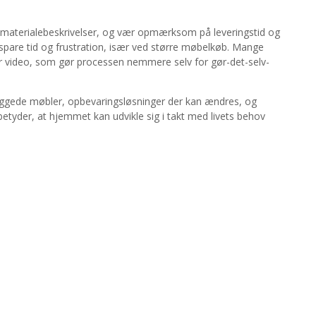
 materialebeskrivelser, og vær opmærksom på leveringstid og
n spare tid og frustration, især ved større møbelkøb. Mange
er video, som gør processen nemmere selv for gør-det-selv-
byggede møbler, opbevaringsløsninger der kan ændres, og
t betyder, at hjemmet kan udvikle sig i takt med livets behov