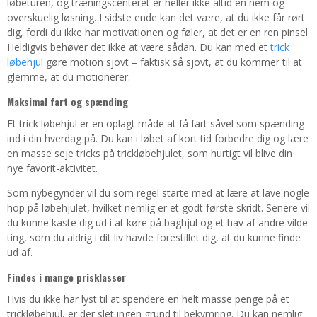
løbeturen, og træningscenteret er heller ikke altid en nem og
overskuelig løsning. I sidste ende kan det være, at du ikke får rørt
dig, fordi du ikke har motivationen og føler, at det er en ren pinsel.
Heldigvis behøver det ikke at være sådan. Du kan med et
trick
løbehjul
gøre motion sjovt – faktisk så sjovt, at du kommer til at
glemme, at du motionerer.
Maksimal fart og spænding
Et trick løbehjul er en oplagt måde at få fart såvel som spænding
ind i din hverdag på. Du kan i løbet af kort tid forbedre dig og lære
en masse seje tricks på trickløbehjulet, som hurtigt vil blive din
nye favorit-aktivitet.
Som nybegynder vil du som regel starte med at lære at lave nogle
hop på løbehjulet, hvilket nemlig er et godt første skridt. Senere vil
du kunne kaste dig ud i at køre på baghjul og et hav af andre vilde
ting, som du aldrig i dit liv havde forestillet dig, at du kunne finde
ud af.
Findes i mange prisklasser
Hvis du ikke har lyst til at spendere en helt masse penge på et
trickløbehjul, er der slet ingen grund til bekymring. Du kan nemlig