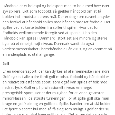
Håndbold er et boldspil og holdsport med to hold med hver især
syv spillere. Lidt som fodbold, så gælder håndbold om at få
bolden ind i modstanderens mål. Der er dog som navnet antyder
den forskel at håndbold spilles med hånden modsat fodbold. Det
spilles ved at kaste bolden fra spiller til spiller. Hvor det for
Fodbolds vedkommende foregår ved at sparke til bolden.
Håndbold kan spilles i Danmark i stort set alle mindre og større
byer på et rimeligt højt niveau. Danmark vandt da også
verdensmesterskabet i herrehåndbold i år 2019, og er kommet på
en andenplads et utal af gange.
Golf
Er en udendørssport, der kan dyrkes af alle menneske i alle aldre.
Golf dyrkes i alle aldre fordi golf modsat fodbold og håndbold er
en relativt stillestående sport, som også kan spilles af folk med
nedsat fysik. Golf er på professionelt niveau en meget
prestigefyldt sport. Her er der mulighed for at vinde gevinster i
millionklassen i de største turneringer. For at spille golf skal man
bruge en golfkølle og en golfbold. Spillet handler om at slå bolden
i et fjernt placeret hul med så få slag som muligt. I golf er der 18
huller, som man skal have golfbolden i. Det er her det samlede