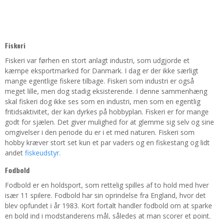
Fiskeri
Fiskeri var førhen en stort anlagt industri, som udgjorde et
kæmpe eksportmarked for Danmark. I dag er der ikke særligt
mange egentlige fiskere tilbage. Fiskeri som industri er også
meget lille, men dog stadig eksisterende. I denne sammenhæng
skal fiskeri dog ikke ses som en industri, men som en egentlig
fritidsaktivitet, der kan dyrkes på hobbyplan. Fiskeri er for mange
godt for sjælen. Det giver mulighed for at glemme sig selv og sine
omgivelser i den periode du er i et med naturen. Fiskeri som
hobby kræver stort set kun et par vaders og en fiskestang og lidt
andet
fiskeudstyr.
Fodbold
Fodbold er en holdsport, som rettelig spilles af to hold med hver
især 11 spilere. Fodbold har sin oprindelse fra England, hvor det
blev opfundet i år 1983. Kort fortalt handler fodbold om at sparke
en bold ind i modstanderens mål, således at man scorer et point.