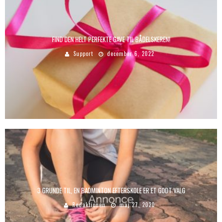
FIND DEN HELT PERFEKTE GAVE TIL BÅDELSKEREN!
Support
december 6, 2022
3 GRUNDE TIL, EN BADMINTON EFTERSKOLE ER ET GODT VALG
Redaktionen
maj 27, 2020