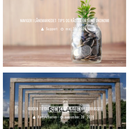
NAVIGER I LÅNEMARKEDET: TIPS OG RÅD TIL EN SUND ØKONOMI
Support
maj 30, 2024
GUIDEN TIL DIG, SOM SKAL BYGGE EN NY TERRASSE!
Redaktionen
november 20, 2020