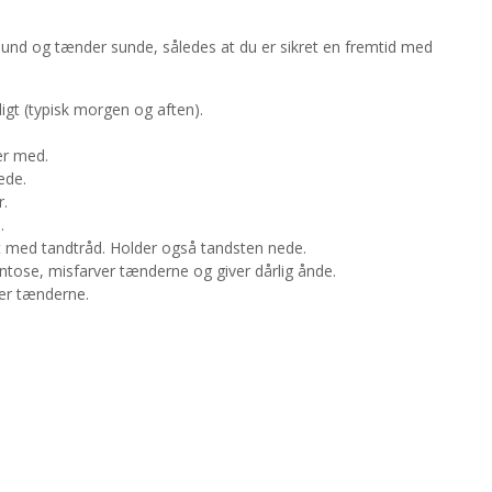
 mund og tænder sunde, således at du er sikret en fremtid med
gt (typisk morgen og aften).
er med.
ede.
r.
.
med tandtråd. Holder også tandsten nede.
ntose, misfarver tænderne og giver dårlig ånde.
ver tænderne.