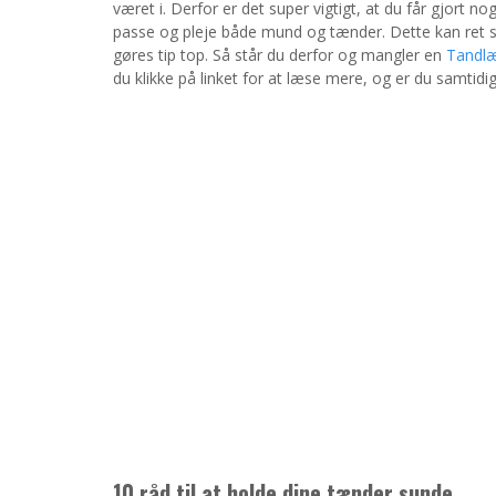
været i. Derfor er det super vigtigt, at du får gjort no
passe og pleje både mund og tænder. Dette kan ret s
gøres tip top. Så står du derfor og mangler en
Tandlæ
du klikke på linket for at læse mere, og er du samtidi
10 råd til at holde dine tænder sunde