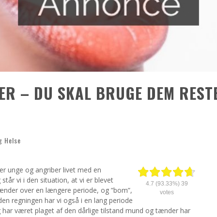
ER – DU SKAL BRUGE DEM REST
g Helse
er unge og angriber livet med en
år vi i den situation, at vi er blevet
4.7
(93.33%)
39
 tænder over en længere periode, og ”bom”,
votes
en regningen har vi også i en lang periode
g har været plaget af den dårlige tilstand mund og tænder har