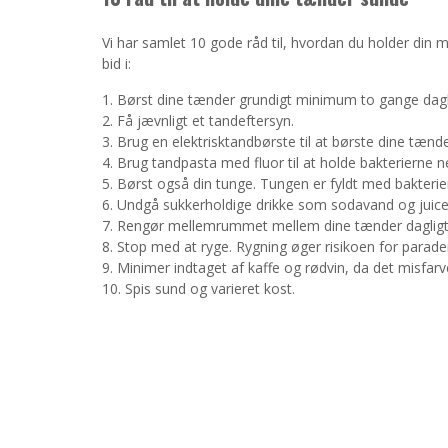
Vi har samlet 10 gode råd til, hvordan du holder din
bid i:
Børst dine tænder grundigt minimum to gange dagli
Få jævnligt et tandeftersyn.
Brug en elektrisktandbørste til at børste dine tænd
Brug tandpasta med fluor til at holde bakterierne n
Børst også din tunge. Tungen er fyldt med bakterie
Undgå sukkerholdige drikke som sodavand og juice
Rengør mellemrummet mellem dine tænder dagligt 
Stop med at ryge. Rygning øger risikoen for parade
Minimer indtaget af kaffe og rødvin, da det misfar
Spis sund og varieret kost.