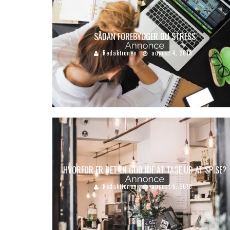
SÅDAN FOREBYGGER DU STRESS
Redaktionen
august 4, 2018
HVORFOR ER DET EN GOD IDÉ AT TAGE UD AT SPISE?
Redaktionen
august 5, 2018