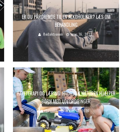
ER DU PÅRØRENDE TIL EN ALKOHOLIKER? LÆS OM
BEHANDLING
Redaktionen
maj 16, 2022
HAVETERAPI OG LÆRING: HVORDAN NATUREN HJÆLPER
BØRN MED UDFORDRINGER
Support
marts 11, 2026