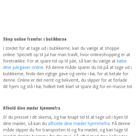
Shop online fremfor i butikkerne
I stedet for at tage ud i butikkerne, kan du vælge at shoppe
online. Specielt op til jul har man travlt, hvor onlineshopping er at
foretrække. For at spare tid op til jule, så kan du vælge at
købe
dine julegaver online
. På denne måde sparer du tid på at tage ud i
butikkerne, finde den rigtige gave og vente i kø, for at betale for
denne. Online er det nemt og bekvemt, du slipper for at forlade
dit hjem og stå i kø, hvilket helt klart vil spare dig for en masse tid.
Afhold dine møder hjemmefra
Er du presset i dit skema, og har knapt tid til at tage ud i byen til
dine møder, så kan du
afholde dine møder hjemmefra
. På denne
måde slipper du for transporten til og fra mødet, og kan tage til