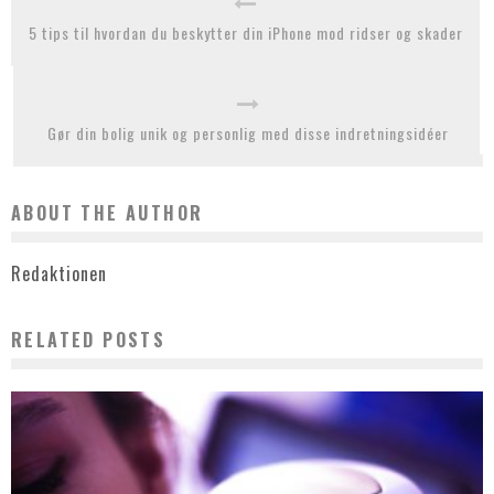
5 tips til hvordan du beskytter din iPhone mod ridser og skader
Gør din bolig unik og personlig med disse indretningsidéer
ABOUT THE AUTHOR
Redaktionen
RELATED POSTS