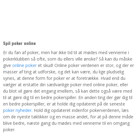
Spil poker online
Er du fan af poker, men har ikke tid til at mødes med vennerne i
pokerklubben så ofte, som du ellers ville ønske? Så kan du måske
give
online poker
et skud! Online poker verdenen er stor, og der er
masser af ting at udforske, og det kan være, du lige pludselig
synes, at denne form for poker er at foretrække. Hvad end du
vælger at erstatte din sædvanlige poker med online poker, eller
du blot vil gøre det engang imellem, så kan dette også være med
til at gøre dig til en bedre pokerspiller. En anden ting der gør dig til
en bedre pokerspiller, er at holde dig opdateret på de seneste
poker nyheder
. Hold dig opdateret indenfor pokerverdenen, læs
om de nyeste taktikker og en masse andet, for at på denne måde
blive bedre, næste gang du mødes med vennerne til en omgang
poker.