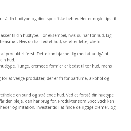
tå din hudtype og dine specifikke behov. Her er nogle tips til
passer til din hudtype. For eksempel, hvis du har tør hud, kig
asmør. Hvis du har fedtet hud, se efter lette, oliefri
e af produktet først. Dette kan hjælpe dig med at undgå at
 din hud.
n hudtype. Tunge, cremede formler er bedst til tør hud, mens
g for at vælge produkter, der er fri for parfume, alkohol og
opretholde en sund og strålende hud. Ved at forstå din hudtype
får den pleje, den har brug for. Produkter som Spot Stick kan
r og irritation. Investér tid i at finde de rigtige cremer, og