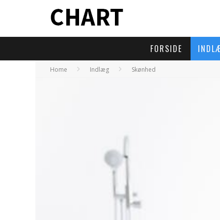
FORSIDE
INDL
Home
Indlæg
Skønhed