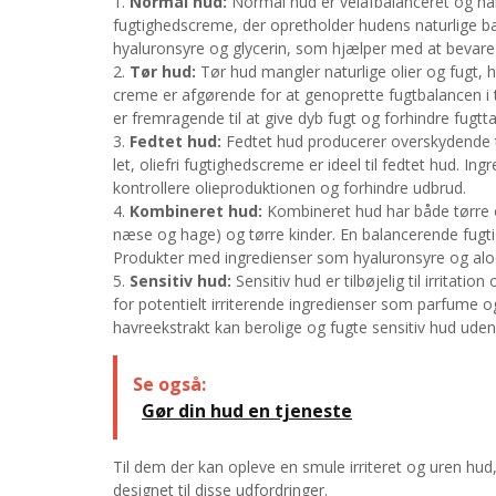
Normal hud:
Normal hud er velafbalanceret og har
fugtighedscreme, der opretholder hudens naturlige ba
hyaluronsyre og glycerin, som hjælper med at bevare
Tør hud:
Tør hud mangler naturlige olier og fugt, 
creme er afgørende for at genoprette fugtbalancen i
er fremragende til at give dyb fugt og forhindre fugtta
Fedtet hud:
Fedtet hud producerer overskydende ta
let, oliefri fugtighedscreme er ideel til fedtet hud. 
kontrollere olieproduktionen og forhindre udbrud.
Kombineret hud:
Kombineret hud har både tørre 
næse og hage) og tørre kinder. En balancerende fugtigh
Produkter med ingredienser som hyaluronsyre og aloe
Sensitiv hud:
Sensitiv hud er tilbøjelig til irritati
for potentielt irriterende ingredienser som parfume o
havreekstrakt kan berolige og fugte sensitiv hud uden 
Se også:
Gør din hud en tjeneste
Til dem der kan opleve en smule irriteret og uren hud
designet til disse udfordringer.