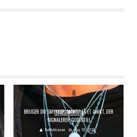
BRUGER DU SMYKKER, MAND? FÅ ET UNIKT, DER
SIGNALERER GOD STIL!
Redaktionen
maj 18, 2021