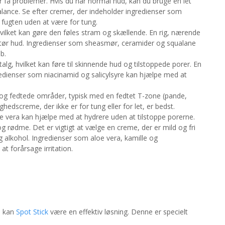
 få problemer. Hvis du har normal hud, kan du bruge en let
lance. Se efter cremer, der indeholder ingredienser som
 fugten uden at være for tung.
hvilket kan gøre den føles stram og skællende. En rig, nærende
 tør hud. Ingredienser som sheasmør, ceramider og squalane
b.
lg, hvilket kan føre til skinnende hud og tilstoppede porer. En
Ingredienser som niacinamid og salicylsyre kan hjælpe med at
og fedtede områder, typisk med en fedtet T-zone (pande,
edscreme, der ikke er for tung eller for let, er bedst.
 vera kan hjælpe med at hydrere uden at tilstoppe porerne.
on og rødme. Det er vigtigt at vælge en creme, der er mild og fri
g alkohol. Ingredienser som aloe vera, kamille og
at forårsage irritation.
, kan
Spot Stick
være en effektiv løsning. Denne er specielt