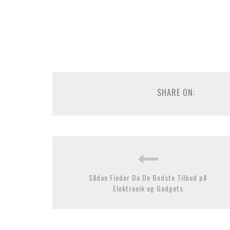
SHARE ON:
Sådan Finder Du De Bedste Tilbud på
Elektronik og Gadgets