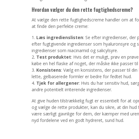
Hvordan vælger du den rette fugtighedscreme?
At vælge den rette fugtighedscreme handler om at fors
at finde den perfekte creme:
Læs ingredienslisten
: Se efter ingredienser, der 
efter fugtgivende ingredienser som hyaluronsyre og she
ingredienser som niacinamid og salicylsyre.
Test produktet
: Hvis det er muligt, prøv en prøv
købe en hel flaske af noget, der måske ikke passer til
Konsistens
: Vælg en konsistens, der passer til di
lette, gelbaserede formler er bedre for fedtet hud.
Tjek for allergener
: Hvis du har sensitiv hud, sør
andre potentielt irriterende ingredienser.
At give huden tilstrækkelig fugt er essentielt for at 
og vælge de rette produkter, kan du sikre, at din hud 
være særligt gavnlige for dem, der kæmper med urenhede
nyd fordelene ved en godt hydreret, sund hud.