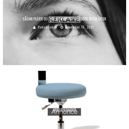
SÅDAN PLEJER DU DINE ØJENVIPPER MED GODE RESULTATER
Redaktionen
november 16, 2021
SÅDAN FORMINDSKER DU SOM ARBEJDSGIVER DINE MEDARBEJDERES RISIKO FOR
ARBEJDSSKADER
Redaktionen
maj 25, 2020