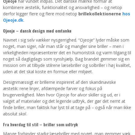
Ojeoje
har vundet indpas. Det danske mærke formår at
kombinere æstetik, funktionalitet og ansvarlighed – og netop
derfor kigger flere og flere mod netop
brillekollektionerne
hos
Ojeoje.dk
.
Ojeoje – dansk design med omtanke
Navnet i sig selv vækker nysgerrighed. “Ojeoje” lyder måske som
noget, man siger, når man står og mangler sine briller – men i
virkeligheden repræsenterer det en humoristisk og varm tilgang til
noget så dagligdags som synshjælp. Bag brandet gemmer sig en
mission om at tilbyde stilrene læsebriller og solbriller i høj kvalitet,
uden at det skal koste en formue eller miljøet.
Designmæssigt er brillerne inspireret af den skandinaviske
æstetik: rene linjer, afdæmpede farver og fokus på
brugervenlighed. Men hvor Ojeoje for alvor skiller sig ud, er i
valget af materialer og det legende udtryk, der gør det nemt at
finde briller, man faktisk har lyst til at tage på – også når man ikke
absolut
skal
.
Fra hverdag til stil – briller som udtryk
Mange forbinder stadig læsebriller med noget, man gemmer væk.