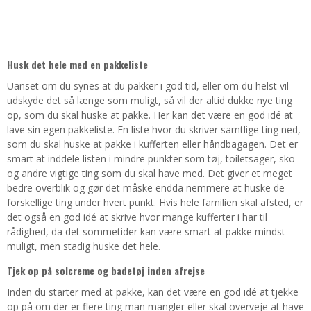
Husk det hele med en pakkeliste
Uanset om du synes at du pakker i god tid, eller om du helst vil
udskyde det så længe som muligt, så vil der altid dukke nye ting
op, som du skal huske at pakke. Her kan det være en god idé at
lave sin egen pakkeliste. En liste hvor du skriver samtlige ting ned,
som du skal huske at pakke i kufferten eller håndbagagen. Det er
smart at inddele listen i mindre punkter som tøj, toiletsager, sko
og andre vigtige ting som du skal have med. Det giver et meget
bedre overblik og gør det måske endda nemmere at huske de
forskellige ting under hvert punkt. Hvis hele familien skal afsted, er
det også en god idé at skrive hvor mange kufferter i har til
rådighed, da det sommetider kan være smart at pakke mindst
muligt, men stadig huske det hele.
Tjek op på solcreme og badetøj inden afrejse
Inden du starter med at pakke, kan det være en god idé at tjekke
op på om der er flere ting man mangler eller skal overveje at have