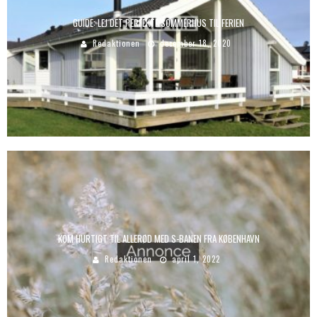
GUIDE: LEJ DET PERFEKTE SOMMERHUS TIL FERIEN
Redaktionen
december 18, 2020
KOM HURTIGT TIL ALLERØD MED S-BANEN FRA KØBENHAVN
Redaktionen
april 1, 2022