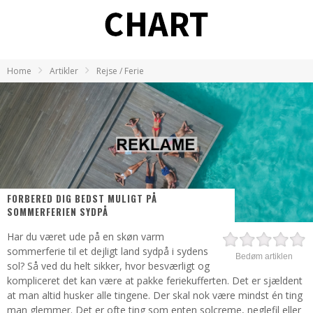
Home
Artikler
Rejse / Ferie
FORBERED DIG BEDST MULIGT PÅ
SOMMERFERIEN SYDPÅ
Har du været ude på en skøn varm
sommerferie til et dejligt land sydpå i sydens
Bedøm artiklen
sol? Så ved du helt sikker, hvor besværligt og
kompliceret det kan være at pakke feriekufferten. Det er sjældent
at man altid husker alle tingene. Der skal nok være mindst én ting
man glemmer. Det er ofte ting som enten solcreme, neglefil eller