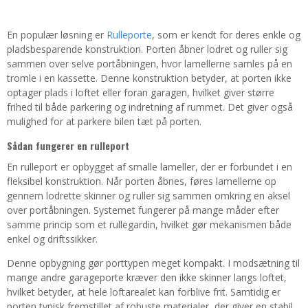
En populær løsning er
Rulleporte
, som er kendt for deres enkle og
pladsbesparende konstruktion. Porten åbner lodret og ruller sig
sammen over selve portåbningen, hvor lamellerne samles på en
tromle i en kassette. Denne konstruktion betyder, at porten ikke
optager plads i loftet eller foran garagen, hvilket giver større
frihed til både parkering og indretning af rummet. Det giver også
mulighed for at parkere bilen tæt på porten.
Sådan fungerer en rulleport
En rulleport er opbygget af smalle lameller, der er forbundet i en
fleksibel konstruktion. Når porten åbnes, føres lamellerne op
gennem lodrette skinner og ruller sig sammen omkring en aksel
over portåbningen. Systemet fungerer på mange måder efter
samme princip som et rullegardin, hvilket gør mekanismen både
enkel og driftssikker.
Denne opbygning gør porttypen meget kompakt. I modsætning til
mange andre garageporte kræver den ikke skinner langs loftet,
hvilket betyder, at hele loftarealet kan forblive frit. Samtidig er
porten typisk fremstillet af robuste materialer, der giver en stabil