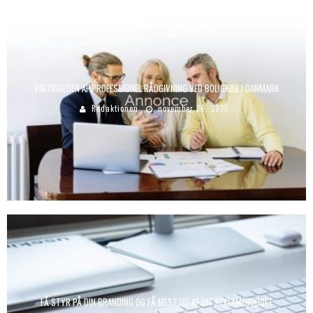
VIGTIGHEDEN AF PROFESSIONEL RÅDGIVNING VED BOLIGKØB I DANMARK
Redaktionen
november 26, 2025
FÅ STYR PÅ DIN BRANDING OG FÅ MEST UD AF DIT REKLAMEBUDGET