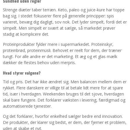
Sundhed uden regler
Strenge diæter taber terræn. Keto, paleo og juice-kure har toppe
bag sig. I stedet fokuserer flere på generelle principper: spis
varieret, bevæg dig dagligt, sov nok. Det lyder simpelt, fordi det er
simpelt. Men simpelt er svært at sælge, så markedet prøver
stadig at komplicere det.
Proteinprodukter fylder mere i supermarkedet. Proteinskyr,
proteinbrød, proteinmüsli. Behovet er reelt for dem, der træner
tungt. For alle andre er det marketing. Et æg og et glas mælk
dækker de flestes behov uden merpris.
Hvad styrer valgene?
Tid og pris. Det har ikke ændret sig. Men balancen mellem dem er
rykket. Flere danskere er villige til at betale lidt mere for at spare
tid, især i hverdagen. Weekenden bruges til det sjove, hverdagen
skal bare fungere. Det forklarer væksten i levering, færdigmad og
automatiserede tjenester.
Og det forklarer, hvorfor enkelhed sælger bedre end innovation.
De produkter, der klarer sig bedst, er dem, der fjerner et problem,
uden at skabe et nyt.