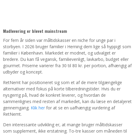
Madlevering er blevet mainstream
For fem år siden var måltidskasser en niche for unge par i
storbyen. I 2026 bruger familier i Herning dem lige så hyppigt som
familier i København. Markedet er modnet, og udvalget er
bredere. Du kan få vegansk, familievenligt, lavkarbo, budget eller
gourmet. Priserne varierer fra 30 til 80 kr. per portion, afhængig af
udbyder og koncept.
RetNemt har positioneret sig som et af de mere tilgængelige
alternativer med fokus på korte tilberedningstider. Hvis du er
nysgerrig på, hvad de konkret leverer, og hvordan de
sammenlignes med resten af markedet, kan du læse en detaljeret
gennemgang.
Klik her
for at se en uafhængig vurdering af
RetNemt.
Den interessante udvikling er, at mange bruger måltidskasser
som supplement, ikke erstatning. To-tre kasser om måneden til