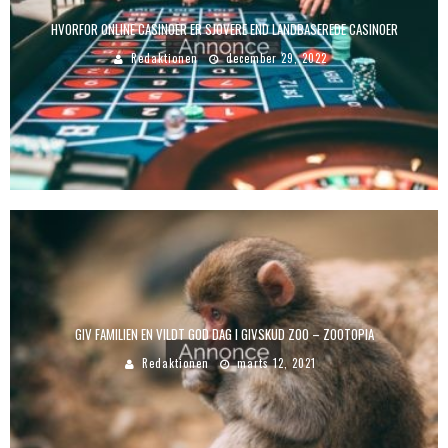
HVORFOR ONLINE CASINOER ER SJOVERE END LANDBASEREDE CASINOER
Redaktionen
december 29, 2022
GIV FAMILIEN EN VILDT GOD DAG I GIVSKUD ZOO – ZOOTOPIA
Redaktionen
marts 12, 2021