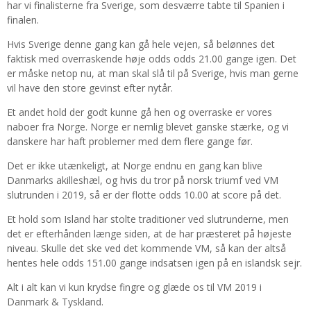
har vi finalisterne fra Sverige, som desværre tabte til Spanien i
finalen.
Hvis Sverige denne gang kan gå hele vejen, så belønnes det
faktisk med overraskende høje odds odds 21.00 gange igen. Det
er måske netop nu, at man skal slå til på Sverige, hvis man gerne
vil have den store gevinst efter nytår.
Et andet hold der godt kunne gå hen og overraske er vores
naboer fra Norge. Norge er nemlig blevet ganske stærke, og vi
danskere har haft problemer med dem flere gange før.
Det er ikke utænkeligt, at Norge endnu en gang kan blive
Danmarks akilleshæl, og hvis du tror på norsk triumf ved VM
slutrunden i 2019, så er der flotte odds 10.00 at score på det.
Et hold som Island har stolte traditioner ved slutrunderne, men
det er efterhånden længe siden, at de har præsteret på højeste
niveau. Skulle det ske ved det kommende VM, så kan der altså
hentes hele odds 151.00 gange indsatsen igen på en islandsk sejr.
Alt i alt kan vi kun krydse fingre og glæde os til VM 2019 i
Danmark & Tyskland.