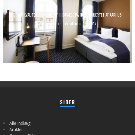
OPLEV KVALITET OG KOMFORT I HØJSÆDE PÅ HOTEL I HJERTET AF AARHUS
Redaktionen
oktober 18, 2017
SIDER
Alle indlæg
Artikler