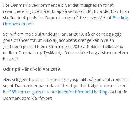
For Danmarks vedkommende bliver det muligheden for at
revanchere sig ovenpå et knap så vellykket EM, hvor det blev til en
skuffende 4. plads for Danmark, der måtte se sig slået af
Frankrig
i bronzekampen
.
Ser vi frem mod slutrundeun i januar 2019, så er der dog rigtig
gode chancer for, at Nikolaj Jacobsens drenge kan hive en
guldmedalje med hjem. Slutrunden i 2019 afholdes i fællesskab
mellem Danmark og Tyskland, så der er ikke lang afstand mellem
hallerne.
Odds på Håndbold VM 2019
Hvis vi kigger fra et spillemæssigt synspunkt, så kan vi allerede her
se, at Danmark er pæne favoritter til guldet. Ifølge bookmakeren
bet365 som er ganske store indenfor håndbold betting
, så har de
Danmark som klar favorit.