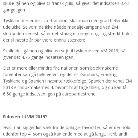
skulle gå hen og blive til fransk guld, så giver det indsatsen 3.40
gange igen.
Tyskland der er delt værtsnation, skal man i den grad heller ikke
udelukke. Selvom de ikke nåede medaljekampene ved EM
slutrunden senest, så er det stadig et megetungt og stærkt hold,
der til næste år bør være endnu stærkere.
Skulle det gå hen og blive en sejr til tyskerne ved VM 2019, så
giver det 4.75 gange indsatsen igen.
Det er mere eller mindre fire nationer, som bookmakerne
forventer kan gå hele vejen, og det er Danmark, Frankrig,
Tyskland og Spanien i nævnte rækkefølge. Spanien der vandt EM
2018 er bookmakernes 4. favorit til at tage titlen, og du kan få
6.50 gange indsatsen igen på europamestrene.
Fidusen til VM 2019?
Hvis man kigger lidt væk fra de oplagte favoritter, så er der hold
udenfor top 4, som også kan ende med at gå langt. Heriblandt