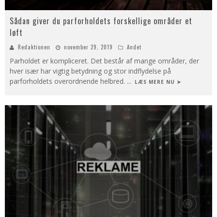
Sådan giver du parforholdets forskellige områder et
løft
Redaktionen
november 29, 2019
Andet
Parholdet er kompliceret. Det består af mange områder, der
hver især har vigtig betydning og stor indflydelse på
parforholdets overordnende helbred.
...
LÆS MERE NU ➤