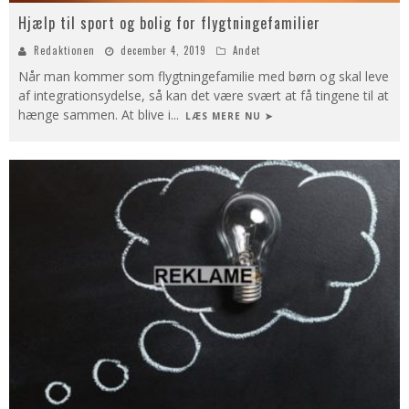
Hjælp til sport og bolig for flygtningefamilier
Redaktionen
december 4, 2019
Andet
Når man kommer som flygtningefamilie med børn og skal leve
af integrationsydelse, så kan det være svært at få tingene til at
hænge sammen. At blive i
...
LÆS MERE NU ➤