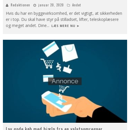
Redaktionen
januar 20, 2020
Andet
Hvis du har en byggevirksomhed, er det vigtigt, at sikkerheden
er i top. Du skal have styr på stilladset, lifter, teleskoplæsere
og meget andet. Dine
...
LÆS MERE NU ➤
Lav gode køb med hjælp fra en valutaomregner