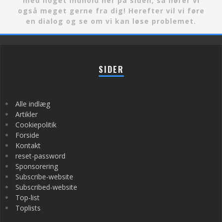
med noget indhold her på siden, så hører vi
også meget gerne fra dig! Herefter vil vi føre
en dialog og se om vi kan løse problemet.
SIDER
Alle indlæg
Artikler
Cookiepolitik
Forside
Kontakt
reset-password
Sponsorering
Subscribe-website
Subscribed-website
Top-list
Toplists