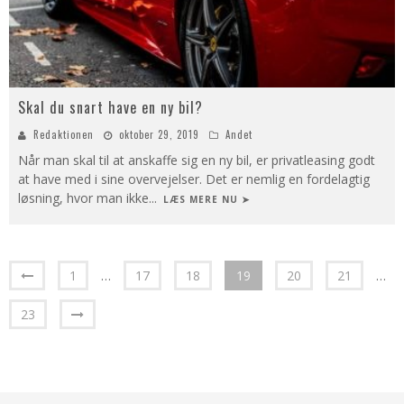
Skal du snart have en ny bil?
Redaktionen
oktober 29, 2019
Andet
Når man skal til at anskaffe sig en ny bil, er privatleasing godt
at have med i sine overvejelser. Det er nemlig en fordelagtig
løsning, hvor man ikke
...
LÆS MERE NU ➤
1
…
17
18
19
20
21
…
23