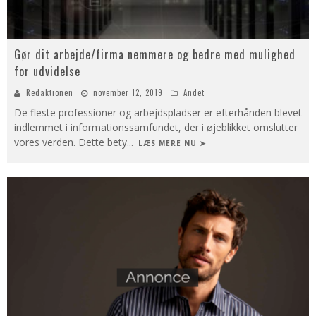
Gør dit arbejde/firma nemmere og bedre med mulighed
for udvidelse
Redaktionen
november 12, 2019
Andet
De fleste professioner og arbejdspladser er efterhånden blevet
indlemmet i informationssamfundet, der i øjeblikket omslutter
vores verden. Dette bety
...
LÆS MERE NU ➤