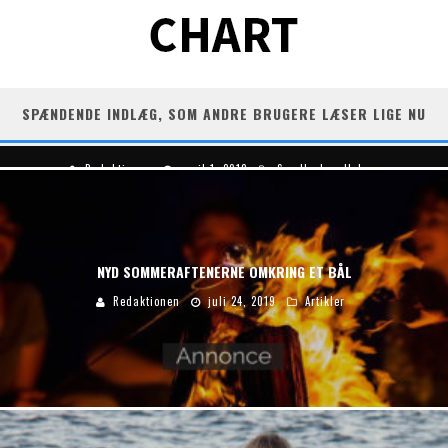
SPÆNDENDE INDLÆG, SOM ANDRE BRUGERE LÆSER LIGE NU
EFFEKTIV HJEMEMTRÆNING: SÅDAN KOMMER DU I GANG
Redaktionen
april 1, 2018
Sundhed og Helse
NYD SOMMERAFTENERNE OMKRING ET BÅL
Redaktionen
juli 24, 2019
Artikler