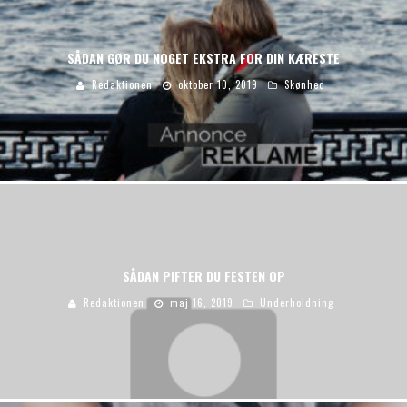
SÅDAN GØR DU NOGET EKSTRA FOR DIN KÆRESTE
Redaktionen
oktober 10, 2019
Skønhed
SÅDAN PIFTER DU FESTEN OP
Redaktionen
maj 16, 2019
Underholdning