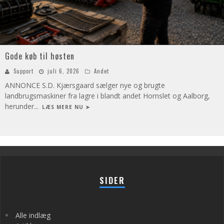
Gode køb til høsten
Support
juli 6, 2026
Andet
ANNONCE S.D. Kjærsgaard sælger nye og brugte
landbrugsmaskiner fra lagre i blandt andet Hornslet og Aalborg,
herunder
...
LÆS MERE NU ➤
SIDER
Alle indlæg