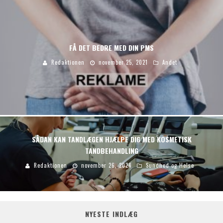
FÅ DET BEDRE MED DIN PMS
Redaktionen
november 25, 2021
Andet
SÅDAN KAN TANDLÆGEN HJÆLPE DIG MED KOSMETISK
TANDBEHANDLING
Redaktionen
november 26, 2024
Sundhed og Helse
NYESTE INDLÆG