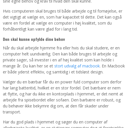
sine egne behov og krav til hvad den skal kunne.
Hvis computeren skal bruges til både arbejde og til fornøjelse, er
det vigtigt at vælge en, som har kapacitet til dette. Det kan også
være en fordel at vælge en computer i høj kvalitet, som du
forhåbentligt kan være glad for i lang tid.
Den skal kunne opfylde dine behov
Når du skal arbejde hjemme fra eller hvis du skal studere, er en
computer helt uundværlig. Den kan både bruges til arbejde og
private sager, så invester i en af høj kvalitet som kan holde i
mange år. Du kan her se et
stort udvalg af macbook
. En Macbook
er både yderst effektiv, og samtidig i et tidsløst design.
Vælger du en bærbar får du en power fuld computer som derfor
har lang batteritid, hvilket er en stor fordel. Det bærbare er nem
at flytte, og har du ikke en kontorplads i hjemmet, er det nemt at
arbejde fra spisebordet eller sofaen. Den barbære er robust, og
du behøver ikke bekymre dig om, at den får skader under
transport.
Har du god plads i hjemmet og søger du en computer af
allerhøjeste kvalitet, er en stationær computer dog at foretrække.