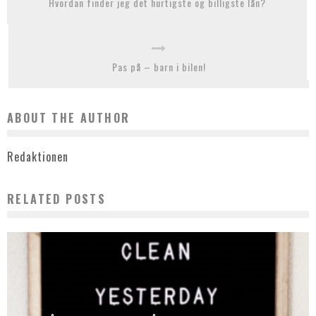
Hvordan finder jeg det hurtigste og billigste lån?
Pas på – barn i bilen!
ABOUT THE AUTHOR
Redaktionen
RELATED POSTS