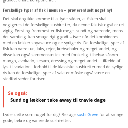
Forskellige typer af fisk i menuen – prøv eventuelt noget nyt
Det skal dog ikke komme til at lyde sådan, at fisken skal
negligeres i de forskellige sushiretter, da denne faktisk også er ret
vigtig. Først og fremmest er fisk meget sundt og nærende, mens
det samtidigt kan smage rigtig godt – især når det kombineres
med en lækker soyasauce og de syrlige ris. De forskellige typer af
fisk kan være tun, laks, rejer, krebsehaler og meget andet, og
disse kan også sammensættes med forskelligt tilbehør såsom
mango, avokado, sesam, dressing og meget andet. I tilfælde af
lyst til variation i forhold til de klassiske sushiretter med de syrlige
ris kan de forskellige typer af salater måske også være en
stedfortræder for risen.
Se også:
Sund og lækker take away til travle dage
Lyder dette som noget for dig? Besøge
sushi Greve
for at smage
gode, lækre og varierede sushiretter.