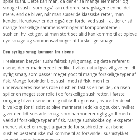
spise sushi. Dette kan man, da der er så mange elementer og
smage i sushi, som også kan udfordre smagsløgene en hel del
mere, end de bliver, når man spiser de klassiske retter, man
kender. Herudover er der også den fordel ved sushi, at der er så
mange forskellige sammensætninger af komponenterne i
sushien, hvilket gør, at man stort set altid kan komme til at opleve
nye smage og sammensætninger af forskellige smage.
Den syrlige smag kommer fra risene
I realiteten betyder sushi faktisk syrlig smag, og dette referer til
risene, der er marinerede i eddike, hvilket naturligvis vil give en lidt
syrlig smag, som passer meget godt til mange forskellige typer af
fisk. Mange forbinder blot sushi med rå fisk, men her
undervurderes risenes rolle i sushien faktisk en hel del, da risen
spiller en meget stor rolle i de forskellige sushiretter. I første
omgang bliver risene nemlig udblødt og renset, hvorefter de vil
blive kogt for til sidst at blive marineret i eddike og sukker, hvilket
giver den lidt sursøde smag, som harmonerer rigtig godt med et
væld af forskellige typer af fisk. Mange sushikokke og -eksperter
mener, at det er meget afgørende for sushiretten, at risene i
sushien bestemt ikke må komme til at forsvinde i sushistykket
grundet andre komponenter.