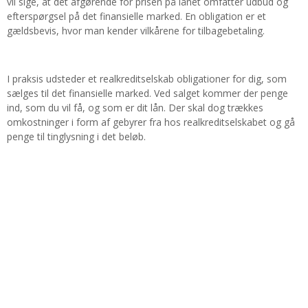
vil sige, at det afgørende for prisen på lånet omfatter udbud og
efterspørgsel på det finansielle marked. En obligation er et
gældsbevis, hvor man kender vilkårene for tilbagebetaling.
I praksis udsteder et realkreditselskab obligationer for dig, som
sælges til det finansielle marked. Ved salget kommer der penge
ind, som du vil få, og som er dit lån. Der skal dog trækkes
omkostninger i form af gebyrer fra hos realkreditselskabet og gå
penge til tinglysning i det beløb.