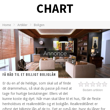
Home
Artikler
Boligen
FÅ RÅD TIL ET BILLIGT BOLIGLÅN
Er du en af de heldige, som skal ud af finde
dit drømmehus, så skal du passe på med at
Bedøm artiklen
tage for hurtige beslutninger. Ellers vil det
kunne koste dig dyrt. Når man skal låne til et hus, får de fleste
henholdsvis et realkreditlån og et boliglån. Realkreditlånet er
oftest det billigste lån af de to. Det er også der, hvor du låner for