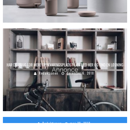
HAR DU BRUG FOR MERE OPBEVARINGSPLADS? LÆS MED HER OG FIND EN LØSNING
Redaktionen
december 6, 2018
PROFESSIONEL HJÆLP I KØBENHAVN
Redaktionen
maj 30, 2018