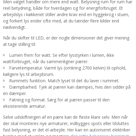
Men valget handler om mere end watt. Belysning rum for rum har
reel betydning, både for hverdagen og for energiforbruget. Et
arbejdslys i køkkenet stiller andre krav end en hyggekrog i stuen,
og forkert lys ender ofte med, at du tænder flere kilder end
nødvendigt.
Når du skifter til LED, er der nogle dimensioner det giver mening
at tage stilling til:
Lumen frem for watt. Se efter lysstyrken i lumen, ikke
wattforbruget, når du sammenligner pærer.
Farvetemperatur. Varmt lys (omkring 2700 kelvin) til ophold,
køligere lys til arbejdsrum.
Rummets funktion. Match lyset til det du laver i rummet.
Dæmpbarhed. Tjek at pæren kan dæmpes, hvis den sidder på
en dæmper.
Fatning og format. Sørg for at pæren passer til den
eksisterende armatur.
Selve udskiftningen af en pære kan de fleste klare selv. Men når
der skal monteres nye armaturer, indbygges spots eller tilsluttes
fast belysning, er det el-arbejde. Her kan en autoriseret elektriker