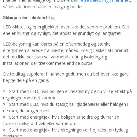
hjælpe med at vælge og montere
den rette belysning i hjemmet
,
så installationen både er lovlig og holder.
Sådan prioriterer du de to tiltag
LED-skiftet og energitjekket løser ikke det samme problem. Det
ene er hurtigt og synligt, det andet er grundigt og langsigtet.
LED-belysning kan klares på en eftermiddag og sænke
elregningen allerede fra næste måned. Energitjekket afslører alt
det, du ikke selv kan se: varmetab, dårlig isolering og
installationer, der trækker mere end de burde.
De to tiltag supplerer hinanden godt, men du behøver ikke gøre
begge dele på én gang.
Start med LED, hvis boligen er relativt ny og du vil se effekt på
regningen med det samme.
Start med LED, hvis du stadig har glødepærer eller halogen i
de rum, du bruger mest.
Start med energitjek, hvis boligen er ældre og du har en
fornemmelse af træk eller varmetab.
Start med energitjek, hvis elregningen er høj uden en tydelig
forklaring.