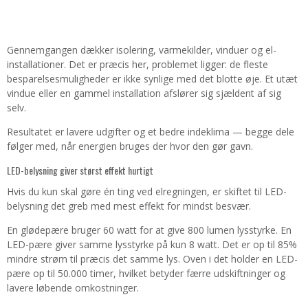
Gennemgangen dækker isolering, varmekilder, vinduer og el-
installationer. Det er præcis her, problemet ligger: de fleste
besparelsesmuligheder er ikke synlige med det blotte øje. Et utæt
vindue eller en gammel installation afslører sig sjældent af sig
selv.
Resultatet er lavere udgifter og et bedre indeklima — begge dele
følger med, når energien bruges der hvor den gør gavn.
LED-belysning giver størst effekt hurtigt
Hvis du kun skal gøre én ting ved elregningen, er skiftet til LED-
belysning det greb med mest effekt for mindst besvær.
En glødepære bruger 60 watt for at give 800 lumen lysstyrke. En
LED-pære giver samme lysstyrke på kun 8 watt. Det er op til 85%
mindre strøm til præcis det samme lys. Oven i det holder en LED-
pære op til 50.000 timer, hvilket betyder færre udskiftninger og
lavere løbende omkostninger.