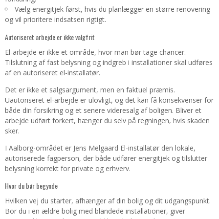
Vælg energitjek først, hvis du planlægger en større renovering
og vil prioritere indsatsen rigtigt.
Autoriseret arbejde er ikke valgfrit
El-arbejde er ikke et område, hvor man bør tage chancer.
Tilslutning af fast belysning og indgreb i installationer skal udføres
af en autoriseret el-installatør.
Det er ikke et salgsargument, men en faktuel præmis.
Uautoriseret el-arbejde er ulovligt, og det kan få konsekvenser for
både din forsikring og et senere videresalg af boligen. Bliver et
arbejde udført forkert, hænger du selv på regningen, hvis skaden
sker.
I Aalborg-området er Jens Melgaard El-installatør den lokale,
autoriserede fagperson, der både udfører energitjek og tilslutter
belysning korrekt for private og erhverv.
Hvor du bør begynde
Hvilken vej du starter, afhænger af din bolig og dit udgangspunkt.
Bor du i en ældre bolig med blandede installationer, giver