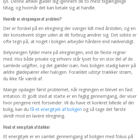
lys. Denne artikel guider dig igennem de to mest tilgængelige
tiltag, og hvornår det kan betale sig at handle.
Hvornår er elregningen et problem?
Der er forskel på en elregning der svinger lidt med årstiden, og en
der konsekvent stiger uden at dit forbrug ændrer sig. Det sidste er
ofte tegn på, at noget i boligen arbejder hårdere end nødvendigt.
Belysningen fylder mere på elregningen, end de fleste regner
med. Hos både private og erhverv står lyset for en stor del af de
samlede udgifter, og det gælder især, hvis boligen stadig kører på
ældre glødepærer eller halogen. Forældet udstyr trækker strøm,
du ikke får værdi af.
Mange opdager først problemet, når regningen er blevet en fast
irritation. Et godt sted at starte er en faglig gennemgang, der viser
hvor pengene rent forsvinder. Vil du have et konkret billede af din
bolig, kan du
få et energitjek af boligen
og så tage det første
skridt mod en lavere elregning.
Hvad et energitjek afdækker
Et energitjek er en samlet gennemgang af boligen med fokus på