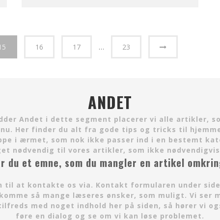
15
16
17
…
23
ANDET
er Andet i dette segment placerer vi alle artikler, s
u. Her finder du alt fra gode tips og tricks til hjemme
oppe i ærmet, som nok ikke passer ind i en bestemt ka
et nødvendig til vores artikler, som ikke nødvendigvis 
r du et emne, som du mangler en artikel omkri
il at kontakte os via. Kontakt formularen under side
ekomme så mange læseres ønsker, som muligt. Vi ser me
tilfreds med noget indhold her på siden, så hører vi og
føre en dialog og se om vi kan løse problemet.