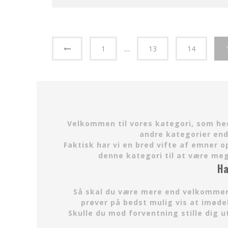
1
…
13
14
Velkommen til vores kategori, som hedd
andre kategorier endn
Faktisk har vi en bred vifte af emner 
denne kategori til at være meg
Ha
Så skal du være mere end velkommen t
prøver på bedst mulig vis at imød
Skulle du mod forventning stille dig u