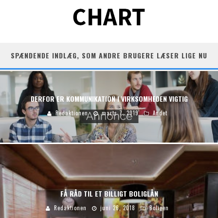
SPÆNDENDE INDLÆG, SOM ANDRE BRUGERE LÆSER LIGE NU
DERFOR ER KOMMUNIKATION I VIRKSOMHEDEN VIGTIG
Redaktionen
marts 7, 2019
Andet
FÅ RÅD TIL ET BILLIGT BOLIGLÅN
Redaktionen
juni 26, 2018
Boligen