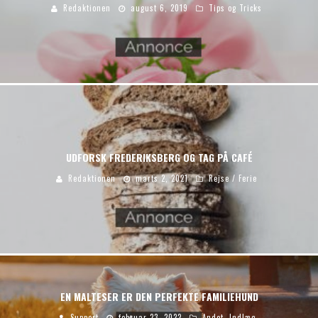
Redaktionen
august 6, 2019
Tips og Tricks
UDFORSK FREDERIKSBERG OG TAG PÅ CAFÉ
Redaktionen
marts 2, 2021
Rejse / Ferie
EN MALTESER ER DEN PERFEKTE FAMILIEHUND
Support
februar 23, 2022
Andet
,
Indlæg