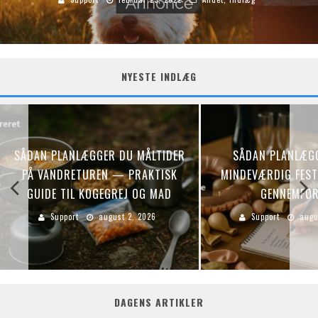
NYESTE INDLÆG
SÅDAN PLANLÆGGER DU MÅLTIDER
SÅDAN PLANLÆG
PÅ VANDRETUREN — PRAKTISK
MINDEVÆRDIG FEST:
GUIDE TIL KOGEGREJ OG MAD
GENNEMFØR
Support
august 2, 2026
Support
augu
DAGENS ARTIKLER