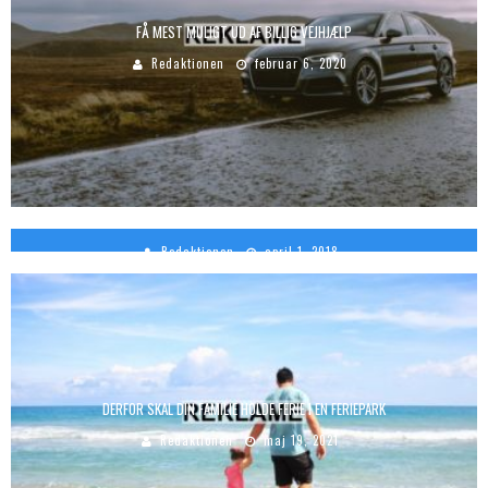
FÅ MEST MULIGT UD AF BILLIG VEJHJÆLP
Redaktionen
februar 6, 2020
EFFEKTIV HJEMEMTRÆNING: SÅDAN KOMMER DU I GANG
Redaktionen
april 1, 2018
DERFOR SKAL DIN FAMILIE HOLDE FERIE I EN FERIEPARK
Redaktionen
maj 19, 2021