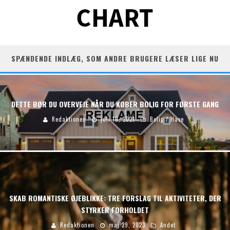
SPÆNDENDE INDLÆG, SOM ANDRE BRUGERE LÆSER LIGE NU
DETTE BØR DU OVERVEJE NÅR DU KØBER BOLIG FOR FØRSTE GANG
Redaktionen
juli 16, 2021
Bolig / Have
SKAB ROMANTISKE ØJEBLIKKE: TRE FORSLAG TIL AKTIVITETER, DER
STYRKER FORHOLDET
Redaktionen
maj 29, 2023
Andet