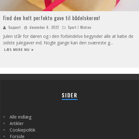
Find den helt perfekte gave til bådelskeren!
Support
december 6, 2022
Sport / Motion
Julen står for døren og i den forbindelse begynder alle at købe de
sidste julegaver ind. Nogle gange kan den sværeste g
...
LÆS MERE NU ➤
SIDER
Alle indlæg
Artikler
Cookiepolitik
Forside