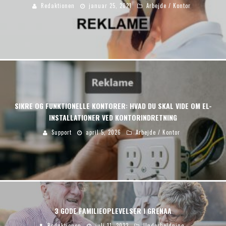
Redaktionen
januar 25, 2021
Arbejde / Kontor
SIKRE OG FUNKTIONELLE KONTORER: HVAD DU SKAL VIDE OM EL-
INSTALLATIONER VED KONTORINDRETNING
Support
april 5, 2026
Arbejde / Kontor
3 GODE FAMILIEOPLEVELSER I GRENAA
Redaktionen
juli 11, 2022
Underholdning